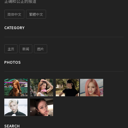
正确和公正的报道
简体中文
繁體中文
CATEGORY
主页
新闻
图片
PHOTOS
SEARCH