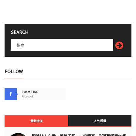
SEARCH
FOLLOW
Diodeo.PROC
Facebook
最新报道
人气报道
眼神让人心动，美貌闪耀……安宥真，就算瞪着看也很