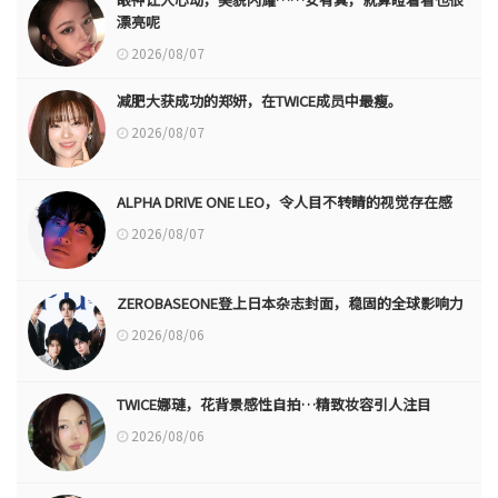
漂亮呢
2026/08/07
减肥大获成功的郑妍，在TWICE成员中最瘦。
2026/08/07
ALPHA DRIVE ONE LEO，令人目不转睛的视觉存在感
2026/08/07
ZEROBASEONE登上日本杂志封面，稳固的全球影响力
2026/08/06
TWICE娜璉，花背景感性自拍…精致妆容引人注目
2026/08/06