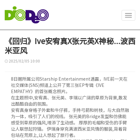
Toggl
navig
《回归》Ive安宥真X张元英X神秘...波西
米亚风
2025/02/05 10:00
8日据所属公司Starship Entertainment透露，IVE前一天在
社交媒体(SNS)频道上公开了第三张EP专辑《IVE
EMPATHY》的首张概念照片。
在主题照中,安宥真、张元英、李瑞以广阔的草原为背景,散发
出酷酷自由的氛围。
安宥真身穿格子外套和牛仔裤，手持弓箭和树枝，与大自然融
为一体，吸引了人们的视线。 张元英的Bridge发型和仿佛能
感受到草原的强风,增添了生动感。 厚厚的毛帽和受伤的手臂
让人联想起狩猎。 伊瑞身穿充满波西米亚风情的服装,背着背
包站在荒原上,让人想起了旅行者。