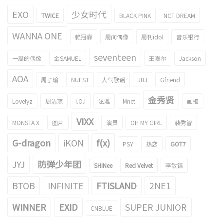
EXO
少女时代
TWICE
BLACK PINK
NCT DREAM
WANNA ONE
赖冠霖
周间偶像
周刊idol
音乐银行
seventeen
一周的偶像
金SAMUEL
王嘉尔
Jackson
AOA
周子瑜
NUEST
人气歌谣
JBJ
Gfriend
金秀贤
Lovelyz
周洁琼
I.O.I
泫雅
Mnet
画报
VIXX
MONSTA X
图片
演员
OH MY GIRL
裴秀智
G-dragon
iKON
f(x)
PSY
热恋
GOT7
JYJ
防弹少年团
SHINee
Red Velvet
李敏镐
BTOB
INFINITE
FTISLAND
2NE1
WINNER
EXID
SUPER JUNIOR
CNBLUE