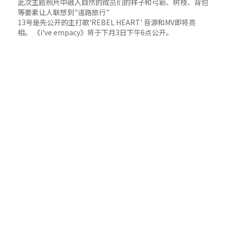
此次主题照片中融入自然的成员们的样子和弓箭、树枝、背包
等要素让人联想到"道路旅行"
13号是先公开的主打歌'REBEL HEART' 音源和MV即将亮
相。 《i've empacy》将于下月3日下午6点公开。