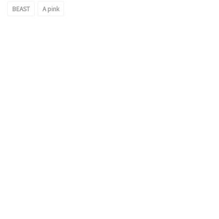
BEAST
A pink