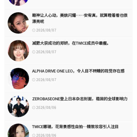
眼神让人心动，美貌闪耀……安宥真，就算瞪着看也很
漂亮呢
2026/08/07
减肥大获成功的郑妍，在TWICE成员中最瘦。
2026/08/07
ALPHA DRIVE ONE LEO，令人目不转睛的视觉存在感
2026/08/07
ZEROBASEONE登上日本杂志封面，稳固的全球影响力
2026/08/06
TWICE娜璉，花背景感性自拍…精致妆容引人注目
2026/08/06