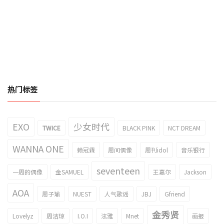
热门标签
EXO
少女时代
TWICE
BLACK PINK
NCT DREAM
WANNA ONE
赖冠霖
周间偶像
周刊idol
音乐银行
seventeen
一周的偶像
金SAMUEL
王嘉尔
Jackson
AOA
周子瑜
NUEST
人气歌谣
JBJ
Gfriend
金秀贤
Lovelyz
周洁琼
I.O.I
泫雅
Mnet
画报