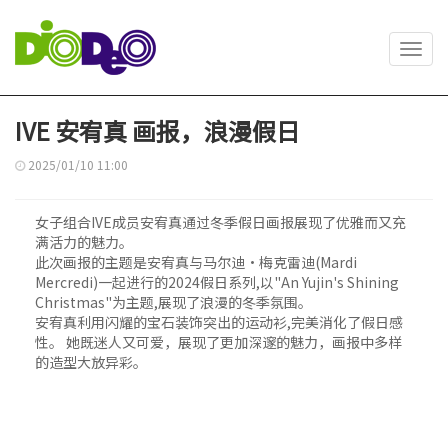
Toggl
navig
IVE 安宥真 画报，浪漫假日
2025/01/10 11:00
女子组合IVE成员安宥真通过冬季假日画报展现了优雅而又充
满活力的魅力。
此次画报的主题是安宥真与马尔迪·梅克雷迪(Mardi
Mercredi)一起进行的2024假日系列,以"An Yujin's Shining
Christmas"为主题,展现了浪漫的冬季氛围。
安宥真利用闪耀的宝石装饰突出的运动衫,完美消化了假日感
性。 她既迷人又可爱，展现了更加深邃的魅力，画报中多样
的造型大放异彩。