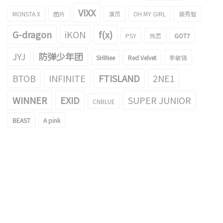
VIXX
MONSTA X
图片
演员
OH MY GIRL
裴秀智
G-dragon
iKON
f(x)
PSY
热恋
GOT7
JYJ
防弹少年团
SHINee
Red Velvet
李敏镐
BTOB
INFINITE
FTISLAND
2NE1
WINNER
EXID
SUPER JUNIOR
CNBLUE
BEAST
A pink