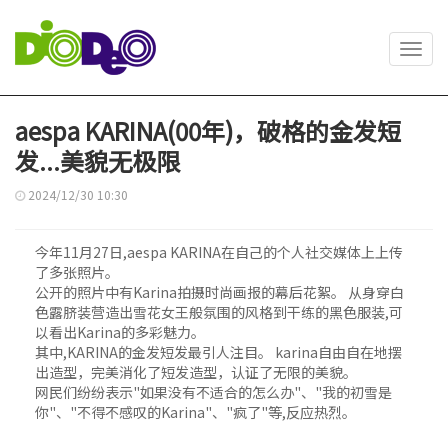
Toggl
navig
aespa KARINA(00年)，破格的金发短
发...美貌无极限
2024/12/30 10:30
今年11月27日,aespa KARINA在自己的个人社交媒体上上传
了多张照片。
公开的照片中有Karina拍摄时尚画报的幕后花絮。 从身穿白
色露脐装营造出雪花女王般氛围的风格到干练的黑色服装,可
以看出Karina的多彩魅力。
其中,KARINA的金发短发最引人注目。 karina自由自在地摆
出造型，完美消化了短发造型，认证了无限的美貌。
网民们纷纷表示"如果没有不适合的怎么办"、"我的初雪是
你"、"不得不感叹的Karina"、"疯了"等,反应热烈。