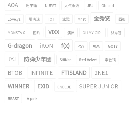
AOA
周子瑜
NUEST
人气歌谣
JBJ
Gfriend
金秀贤
Lovelyz
周洁琼
I.O.I
泫雅
Mnet
画报
VIXX
MONSTA X
图片
演员
OH MY GIRL
裴秀智
G-dragon
iKON
f(x)
PSY
热恋
GOT7
JYJ
防弹少年团
SHINee
Red Velvet
李敏镐
BTOB
INFINITE
FTISLAND
2NE1
WINNER
EXID
SUPER JUNIOR
CNBLUE
BEAST
A pink