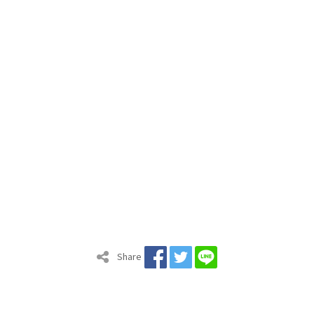
Share