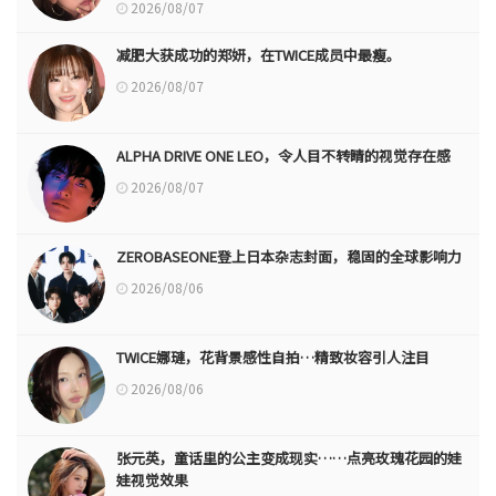
2026/08/07
减肥大获成功的郑妍，在TWICE成员中最瘦。
2026/08/07
ALPHA DRIVE ONE LEO，令人目不转睛的视觉存在感
2026/08/07
ZEROBASEONE登上日本杂志封面，稳固的全球影响力
2026/08/06
TWICE娜璉，花背景感性自拍…精致妆容引人注目
2026/08/06
张元英，童话里的公主变成现实……点亮玫瑰花园的娃
娃视觉效果