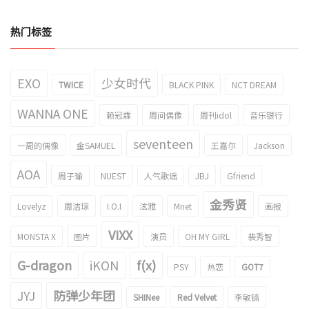
热门标签
EXO
少女时代
TWICE
BLACK PINK
NCT DREAM
WANNA ONE
赖冠霖
周间偶像
周刊idol
音乐银行
seventeen
一周的偶像
金SAMUEL
王嘉尔
Jackson
AOA
周子瑜
NUEST
人气歌谣
JBJ
Gfriend
金秀贤
Lovelyz
周洁琼
I.O.I
泫雅
Mnet
画报
VIXX
MONSTA X
图片
演员
OH MY GIRL
裴秀智
G-dragon
iKON
f(x)
PSY
热恋
GOT7
JYJ
防弹少年团
SHINee
Red Velvet
李敏镐