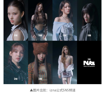
▲图片出处：
izna
公式
SNS频道