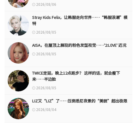
2026/08/06
Stray Kids Felix，让韩服走向世界……“韩服浪潮”模
特
2026/08/05
AISA，在屋顶上展现的粉色发型视觉……'2:L0VE' 近况
2026/08/05
TWICE定延，晚上12点跑步？ 这样的话，就会瘦下
来……半边脸
2026/08/05
LIZ又“LIZ”了……压倒悉尼夜景的“美貌”超出极限
2026/08/04