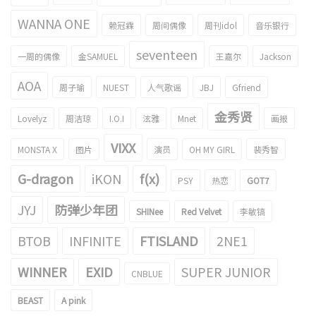
WANNA ONE
赖冠霖
周间偶像
周刊idol
音乐银行
seventeen
一周的偶像
金SAMUEL
王嘉尔
Jackson
AOA
周子瑜
NUEST
人气歌谣
JBJ
Gfriend
金秀贤
Lovelyz
周洁琼
I.O.I
泫雅
Mnet
画报
VIXX
MONSTA X
图片
演员
OH MY GIRL
裴秀智
G-dragon
iKON
f(x)
PSY
热恋
GOT7
JYJ
防弹少年团
SHINee
Red Velvet
李敏镐
BTOB
INFINITE
FTISLAND
2NE1
WINNER
EXID
SUPER JUNIOR
CNBLUE
BEAST
A pink