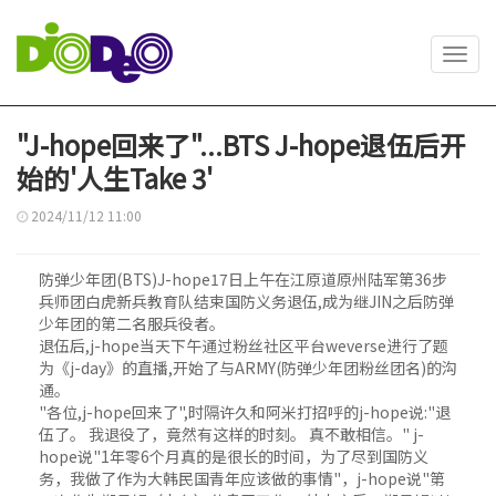
Toggl
navig
"J-hope回来了"...BTS J-hope退伍后开
始的'人生Take 3'
2024/11/12 11:00
防弹少年团(BTS)J-hope17日上午在江原道原州陆军第36步
兵师团白虎新兵教育队结束国防义务退伍,成为继JIN之后防弹
少年团的第二名服兵役者。
退伍后,j-hope当天下午通过粉丝社区平台weverse进行了题
为《j-day》的直播,开始了与ARMY(防弹少年团粉丝团名)的沟
通。
"各位,j-hope回来了",时隔许久和阿米打招呼的j-hope说:"退
伍了。 我退役了，竟然有这样的时刻。 真不敢相信。" j-
hope说"1年零6个月真的是很长的时间，为了尽到国防义
务，我做了作为大韩民国青年应该做的事情"，j-hope说"第