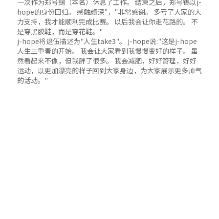
一次作为郑号锡（本名）休息了工作。 结束之后，郑号锡以j-
hope的身份回归。 感触颇深"，"非常感谢。 多亏了大家的大
力支持，我才能顺利完成比赛。 以后我会让你走花路的。 不
是穿黑胶鞋，而是穿花鞋。"
j-hope将退伍描述为"人生take3"。 j-hope说:"这是j-hope
人生三重奏的开始。 我会让大家看到我慢慢变好的样子。 虽
然看起来不像，但我胖了很多。 我会减肥，好好管理，好好
运动，以更加漂亮的样子回到大家身边，为大家展示更多帅气
的活动。"