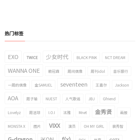
热门标签
EXO
少女时代
TWICE
BLACK PINK
NCT DREAM
WANNA ONE
赖冠霖
周间偶像
周刊idol
音乐银行
seventeen
一周的偶像
金SAMUEL
王嘉尔
Jackson
AOA
周子瑜
NUEST
人气歌谣
JBJ
Gfriend
金秀贤
Lovelyz
周洁琼
I.O.I
泫雅
Mnet
画报
VIXX
MONSTA X
图片
演员
OH MY GIRL
裴秀智
G-dragon
iKON
f(x)
PSY
热恋
GOT7