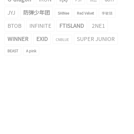
JYJ
防弹少年团
SHINee
Red Velvet
李敏镐
BTOB
INFINITE
FTISLAND
2NE1
WINNER
EXID
SUPER JUNIOR
CNBLUE
BEAST
A pink