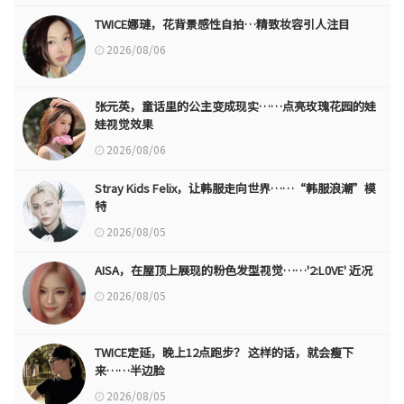
TWICE娜璉，花背景感性自拍…精致妆容引人注目
2026/08/06
张元英，童话里的公主变成现实……点亮玫瑰花园的娃
娃视觉效果
2026/08/06
Stray Kids Felix，让韩服走向世界……“韩服浪潮”模
特
2026/08/05
AISA，在屋顶上展现的粉色发型视觉……'2:L0VE' 近况
2026/08/05
TWICE定延，晚上12点跑步？ 这样的话，就会瘦下
来……半边脸
2026/08/05