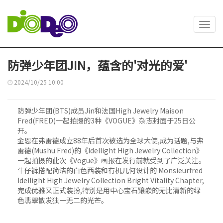
Toggl
navig
防弹少年团JIN，蕴含的'对光的爱'
2024/10/25 10:00
防弹少年团(BTS)成员Jin和法国High Jewelry Maison
Fred(FRED)一起拍摄的3种《VOGUE》杂志封面于25日公
开。
金恩在弗雷德成立88年后首次被选为全球大使,成为话题,与弗
雷德(Mushu Fred)的《Idellight High Jewelry Collection》
一起拍摄的此次《Vogue》画报在发行前就受到了广泛关注。
牛仔裤搭配简洁的白色西装和有机几何设计的 Monsieurfred
Idellight High Jewelry Collection Bright Vitality Chapter,
完成优雅又正式装扮,特别是用中心宝石镶嵌的无比清新的绿
色翡翠散发独一无二的光芒。