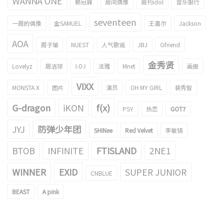
WANNA ONE
赖冠霖
周间偶像
周刊idol
音乐银行
seventeen
一周的偶像
金SAMUEL
王嘉尔
Jackson
AOA
周子瑜
NUEST
人气歌谣
JBJ
Gfriend
金秀贤
Lovelyz
周洁琼
I.O.I
泫雅
Mnet
画报
VIXX
MONSTA X
图片
演员
OH MY GIRL
裴秀智
G-dragon
iKON
f(x)
PSY
热恋
GOT7
JYJ
防弹少年团
SHINee
Red Velvet
李敏镐
BTOB
INFINITE
FTISLAND
2NE1
WINNER
EXID
SUPER JUNIOR
CNBLUE
BEAST
A pink