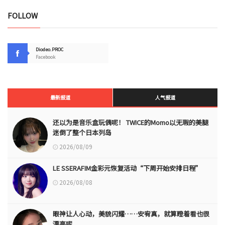
FOLLOW
Diodeo.PROC
Facebook
最新报道
人气报道
还以为是音乐盒玩偶呢！ TWICE的Momo以无瑕的美腿
迷倒了整个日本列岛
2026/08/09
LE SSERAFIM金彩元恢复活动“下周开始安排日程”
2026/08/08
眼神让人心动，美貌闪耀……安宥真，就算瞪着看也很
漂亮呢