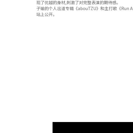
现了优越的身材,刺激了对完整表演的期待感。
子瑜的个人出道专辑《abouTZU》和主打歌《Run 
站上公开。