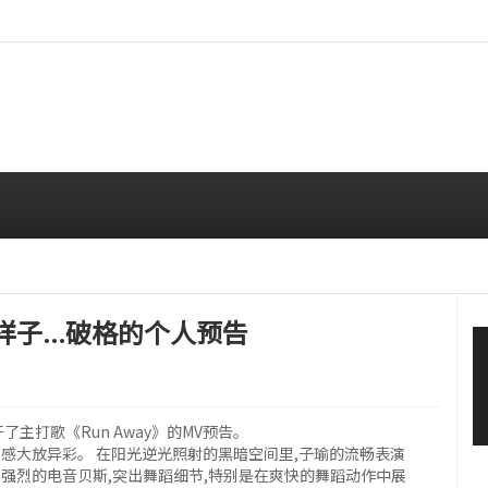
本杂志封面，稳固的全球影响力
08/06 12:00 PM
样子...破格的个人预告
了主打歌《Run Away》的MV预告。
在感大放异彩。 在阳光逆光照射的黑暗空间里,子瑜的流畅表演
or节奏和强烈的电音贝斯,突出舞蹈细节,特别是在爽快的舞蹈动作中展