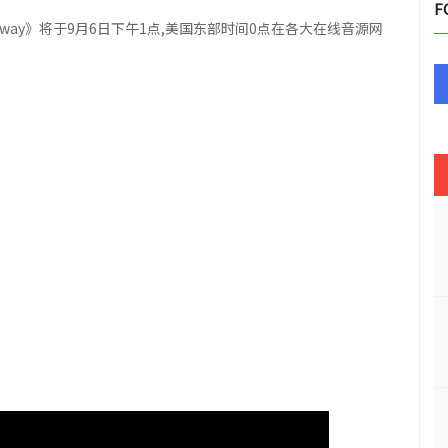
F
Away》将于9月6日下午1点,美国东部时间0点在各大在线音源网