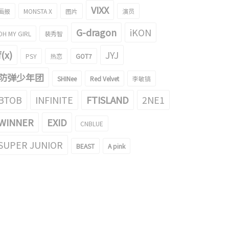
VIXX
画报
MONSTA X
图片
演员
G-dragon
iKON
OH MY GIRL
裴秀智
f(x)
JYJ
PSY
热恋
GOT7
防弹少年团
SHINee
Red Velvet
李敏镐
BTOB
INFINITE
FTISLAND
2NE1
WINNER
EXID
CNBLUE
SUPER JUNIOR
BEAST
A pink