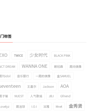
热门标签
EXO
少女时代
TWICE
BLACK PINK
WANNA ONE
NCT DREAM
赖冠霖
周间偶像
周刊idol
音乐银行
一周的偶像
金SAMUEL
seventeen
AOA
王嘉尔
Jackson
周子瑜
NUEST
人气歌谣
JBJ
Gfriend
金秀贤
Lovelyz
周洁琼
I.O.I
泫雅
Mnet