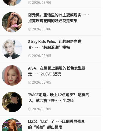
2026/08/06
张元英，童话里的公主变成现实……
点亮玫瑰花园的娃娃视觉效果
2026/08/06
Stray Kids Felix，让韩服走向世
界……“韩服浪潮”模特
2026/08/05
AISA，在屋顶上展现的粉色发型视
觉……'2:L0VE' 近况
2026/08/05
TWICE定延，晚上12点跑步？ 这样的
话，就会瘦下来……半边脸
2026/08/05
LIZ又“LIZ”了……压倒悉尼夜景
的“美貌”超出极限