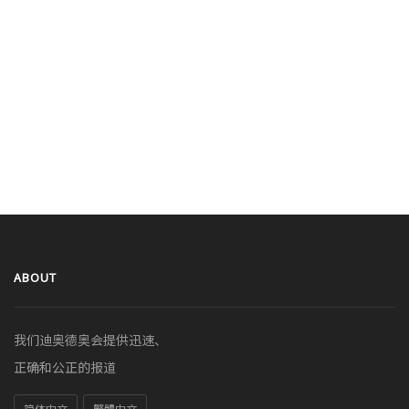
ABOUT
我们迪奥德奥会提供迅速、
正确和公正的报道
简体中文
繁體中文