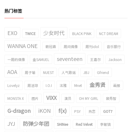
热门标签
EXO
少女时代
TWICE
BLACK PINK
NCT DREAM
WANNA ONE
赖冠霖
周间偶像
周刊idol
音乐银行
seventeen
一周的偶像
金SAMUEL
王嘉尔
Jackson
AOA
周子瑜
NUEST
人气歌谣
JBJ
Gfriend
金秀贤
Lovelyz
周洁琼
I.O.I
泫雅
Mnet
画报
VIXX
MONSTA X
图片
演员
OH MY GIRL
裴秀智
G-dragon
iKON
f(x)
PSY
热恋
GOT7
JYJ
防弹少年团
SHINee
Red Velvet
李敏镐