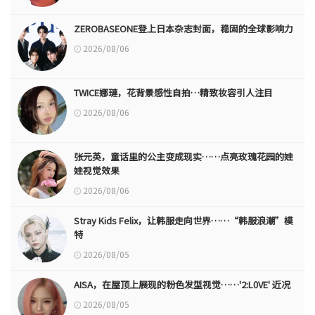
ZEROBASEONE登上日本杂志封面，稳固的全球影响力
2026/08/06
TWICE娜璉，花背景感性自拍…精致妆容引人注目
2026/08/06
张元英，童话里的公主变成现实……点亮玫瑰花园的娃
娃视觉效果
2026/08/06
Stray Kids Felix，让韩服走向世界……“韩服浪潮”模
特
2026/08/05
AISA，在屋顶上展现的粉色发型视觉……'2:L0VE' 近况
2026/08/05