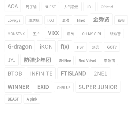
AOA
周子瑜
NUEST
人气歌谣
JBJ
Gfriend
金秀贤
Lovelyz
周洁琼
I.O.I
泫雅
Mnet
画报
VIXX
MONSTA X
图片
演员
OH MY GIRL
裴秀智
G-dragon
iKON
f(x)
PSY
热恋
GOT7
JYJ
防弹少年团
SHINee
Red Velvet
李敏镐
BTOB
INFINITE
FTISLAND
2NE1
WINNER
EXID
SUPER JUNIOR
CNBLUE
BEAST
A pink