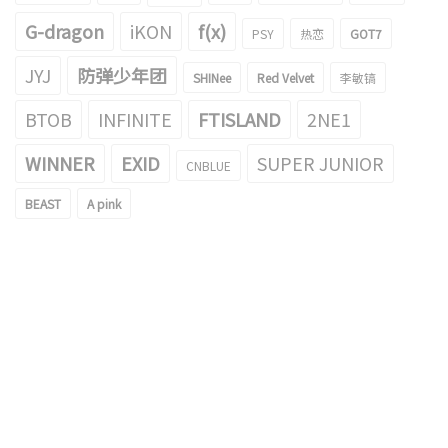
G-dragon
iKON
f(x)
PSY
热恋
GOT7
JYJ
防弹少年团
SHINee
Red Velvet
李敏镐
BTOB
INFINITE
FTISLAND
2NE1
WINNER
EXID
SUPER JUNIOR
CNBLUE
BEAST
A pink