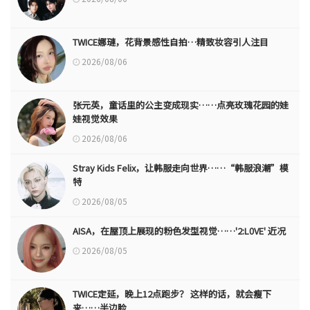
TWICE娜璉，花背景感性自拍…精致妆容引人注目
2026/08/06
张元英，童话里的公主变成现实……点亮玫瑰花园的娃
娃视觉效果
2026/08/06
Stray Kids Felix，让韩服走向世界……“韩服浪潮”模
特
2026/08/05
AISA，在屋顶上展现的粉色发型视觉……'2:L0VE' 近况
2026/08/05
TWICE定延，晚上12点跑步？ 这样的话，就会瘦下
来……半边脸