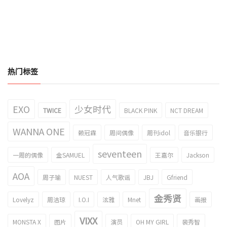
热门标签
EXO
少女时代
TWICE
BLACK PINK
NCT DREAM
WANNA ONE
赖冠霖
周间偶像
周刊idol
音乐银行
seventeen
一周的偶像
金SAMUEL
王嘉尔
Jackson
AOA
周子瑜
NUEST
人气歌谣
JBJ
Gfriend
金秀贤
Lovelyz
周洁琼
I.O.I
泫雅
Mnet
画报
VIXX
MONSTA X
图片
演员
OH MY GIRL
裴秀智