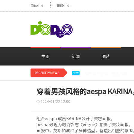
简体中文
繁體中文
主页
新闻
图片
RECENTLY NEWS
减肥大获成功的郑妍，在TWI
NEW
穿着男孩风格的aespa KAR
2024/01/22 12:00
组合aespa 成员KARINA公开了美容画报。
aespa 最近为时尚杂志《vogue》拍摄了美妆画报。
画报中，艾斯帕演绎了多种造型，营造出相应的氛围