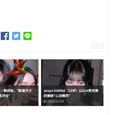
RINA·韩成彬，"脸蛋天才
aespa KARINA（23岁）以比AI更完美
ae
觉冲击"
的美貌"心动微笑"
画
2024/01/08
2