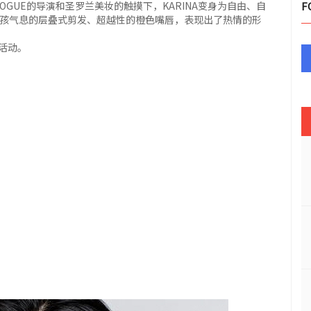
在VOGUE的导演和圣罗兰美妆的触摸下，KARINA变身为自由、自
F
男孩气息的层叠式剪发、超越性的橙色嘴唇，表现出了热情的形
行活动。