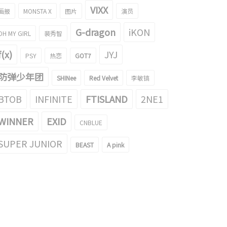
VIXX
画报
MONSTA X
图片
演员
G-dragon
iKON
OH MY GIRL
裴秀智
f(x)
JYJ
PSY
热恋
GOT7
防弹少年团
SHINee
Red Velvet
李敏镐
BTOB
INFINITE
FTISLAND
2NE1
WINNER
EXID
CNBLUE
SUPER JUNIOR
BEAST
A pink