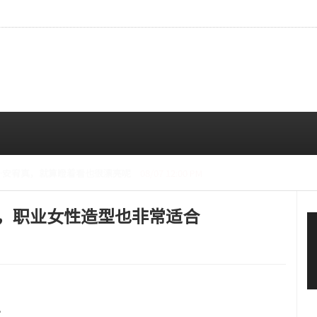
CE成员中最瘦。
08/07 10:00 AM
INA，职业女性造型也非常适合
。