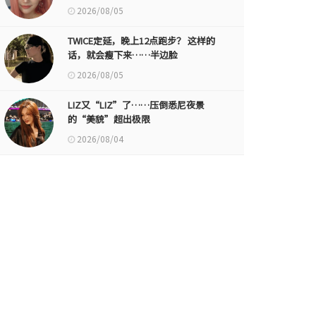
2026/08/05
TWICE定延，晚上12点跑步？ 这样的
话，就会瘦下来……半边脸
2026/08/05
LIZ又“LIZ”了……压倒悉尼夜景
的“美貌”超出极限
2026/08/04