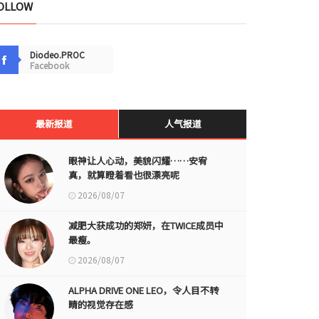
OLLOW
Diodeo.PROC
Facebook
最新报道
人气报道
眼神让人心动，美貌闪耀……安宥
真，就算瞪着看也很漂亮呢
2026/08/07
减肥大获成功的郑妍，在TWICE成员中
最瘦。
2026/08/07
ALPHA DRIVE ONE LEO，令人目不转
睛的视觉存在感