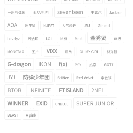
seventeen
一周的偶像
金SAMUEL
王嘉尔
Jackson
AOA
周子瑜
NUEST
人气歌谣
JBJ
Gfriend
金秀贤
Lovelyz
周洁琼
I.O.I
泫雅
Mnet
画报
VIXX
MONSTA X
图片
演员
OH MY GIRL
裴秀智
G-dragon
iKON
f(x)
PSY
热恋
GOT7
JYJ
防弹少年团
SHINee
Red Velvet
李敏镐
BTOB
INFINITE
FTISLAND
2NE1
WINNER
EXID
SUPER JUNIOR
CNBLUE
BEAST
A pink