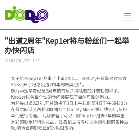
Toggl
navig
"出道2周年"Kep1er将与粉丝们一起举
办快闪店
2024/01/22 11:00
女子组合Kep1er迎来了出道2周年。 3日0时,开普勒通过官方
SNS公开了纪念出道2周年的庆典照片。
照片中是拿着纪念2周年的气球并排站着的开普勒的样子。
Kep1er以各自个性的休闲装展现了自然可爱的魅力。
为迎接出道2周年,开普勒将于3日上午11时至4日下午6时30分
在首尔麻浦区西桥洞咖啡厅"Dear My Muse"举行快闪店,与粉
丝们进行沟通。 现场准备了可以回顾Kep1er过去2年的丰富
多彩的形象和特别礼品、签名拍立得等可以收到礼物的各种活
动,期待会得到粉丝们的热烈反响。