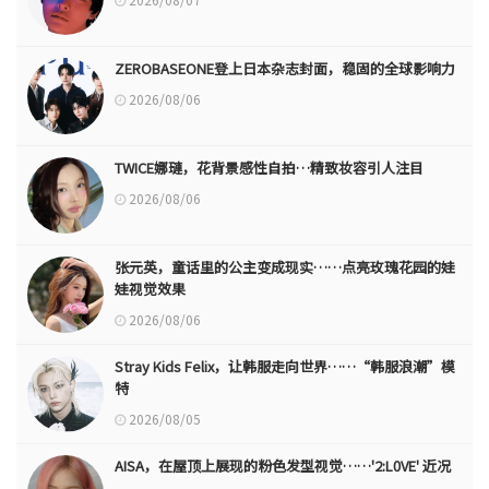
ZEROBASEONE登上日本杂志封面，稳固的全球影响力
2026/08/06
TWICE娜璉，花背景感性自拍…精致妆容引人注目
2026/08/06
张元英，童话里的公主变成现实……点亮玫瑰花园的娃
娃视觉效果
2026/08/06
Stray Kids Felix，让韩服走向世界……“韩服浪潮”模
特
2026/08/05
AISA，在屋顶上展现的粉色发型视觉……'2:L0VE' 近况