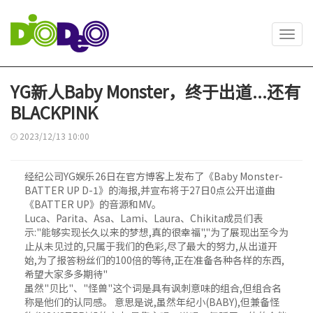
Toggl
navig
YG新人Baby Monster，终于出道...还有
BLACKPINK
2023/12/13 10:00
经纪公司YG娱乐26日在官方博客上发布了《Baby Monster-
BATTER UP D-1》的海报,并宣布将于27日0点公开出道曲
《BATTER UP》的音源和MV。
Luca、Parita、Asa、Lami、Laura、Chikita成员们表
示:"能够实现长久以来的梦想,真的很幸福","为了展现出至今为
止从未见过的,只属于我们的色彩,尽了最大的努力,从出道开
始,为了报答粉丝们的100倍的等待,正在准备各种各样的东西,
希望大家多多期待"
虽然"贝比"、"怪兽"这个词是具有讽刺意味的组合,但组合名
称是他们的认同感。 意思是说,虽然年纪小(BABY),但兼备怪