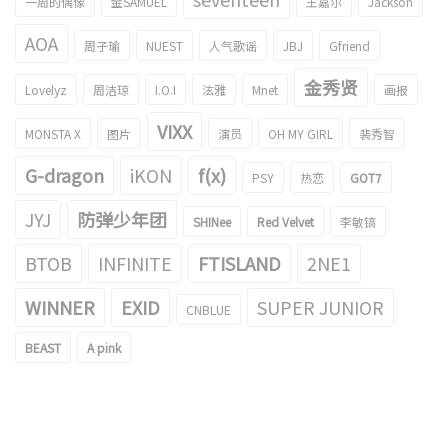
一周的偶像
金SAMUEL
王嘉尔
Jackson
AOA
周子瑜
NUEST
人气歌谣
JBJ
Gfriend
金秀贤
Lovelyz
周洁琼
I.O.I
泫雅
Mnet
画报
VIXX
MONSTA X
图片
演员
OH MY GIRL
裴秀智
G-dragon
iKON
f(x)
PSY
热恋
GOT7
JYJ
防弹少年团
SHINee
Red Velvet
李敏镐
BTOB
INFINITE
FTISLAND
2NE1
WINNER
EXID
SUPER JUNIOR
CNBLUE
BEAST
A pink