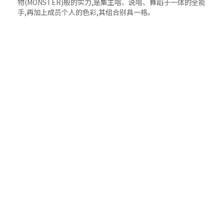
物(MONSTER)般的实力,是集主唱、说唱、舞蹈于一体的全能
手,再加上成员个人的色彩,其组合别具一格。