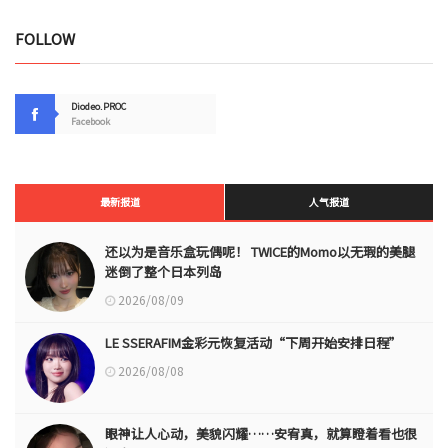
FOLLOW
Diodeo.PROC
Facebook
最新报道
人气报道
还以为是音乐盒玩偶呢！ TWICE的Momo以无瑕的美腿
迷倒了整个日本列岛
2026/08/09
LE SSERAFIM金彩元恢复活动“下周开始安排日程”
2026/08/08
眼神让人心动，美貌闪耀……安宥真，就算瞪着看也很