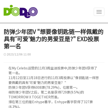
Toggl
navig
防弹少年团V "想要像钥匙链一样佩戴的
具有'可爱'魅力的男爱豆是?" EXD投票
第一名
2023/12/06 11:00
在My Celebs运营的11月3周益迪投票中,防弹少年团V获得了
第一名。
11月12日至11月18日进行的11月3周投票以"像钥匙链一样想
要佩戴的具有'可爱'魅力的男爱豆是？"
防弹少年团V获得6008票(78.29%)，位居第一。
继防弹少年团V之后，第二名是获得729票(9.5%)的
TOMORROW X TOGETHER然准。
排在第三位的是Enhype善宇，Enhype善宇获得了327票
(4.3%)。