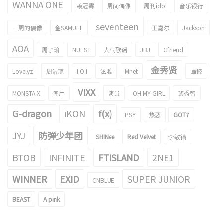
WANNA ONE
赖冠霖
周间偶像
周刊idol
音乐银行
seventeen
一周的偶像
金SAMUEL
王嘉尔
Jackson
AOA
周子瑜
NUEST
人气歌谣
JBJ
Gfriend
金秀贤
Lovelyz
周洁琼
I.O.I
泫雅
Mnet
画报
VIXX
MONSTA X
图片
演员
OH MY GIRL
裴秀智
G-dragon
iKON
f(x)
PSY
热恋
GOT7
JYJ
防弹少年团
SHINee
Red Velvet
李敏镐
BTOB
INFINITE
FTISLAND
2NE1
WINNER
EXID
SUPER JUNIOR
CNBLUE
BEAST
A pink