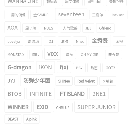
WANNA ONE
赖冠霖
周间偶像
周刊idol
音乐银行
seventeen
一周的偶像
金SAMUEL
王嘉尔
Jackson
AOA
周子瑜
NUEST
人气歌谣
JBJ
Gfriend
金秀贤
Lovelyz
周洁琼
I.O.I
泫雅
Mnet
画报
VIXX
MONSTA X
图片
演员
OH MY GIRL
裴秀智
G-dragon
iKON
f(x)
PSY
热恋
GOT7
JYJ
防弹少年团
SHINee
Red Velvet
李敏镐
BTOB
INFINITE
FTISLAND
2NE1
WINNER
EXID
SUPER JUNIOR
CNBLUE
BEAST
A pink