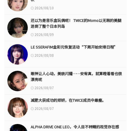
2026/08/10
还以为是音乐盒玩偶呢！ TWICE的Momo以无瑕的美腿
迷倒了整个日本列岛
2026/08/09
LE SSERAFIM金彩元恢复活动“下周开始安排日程”
2026/08/08
眼神让人心动，美貌闪耀……安宥真，就算瞪着看也很
漂亮呢
2026/08/07
减肥大获成功的郑妍，在TWICE成员中最瘦。
2026/08/07
ALPHA DRIVE ONE LEO，令人目不转睛的视觉存在感