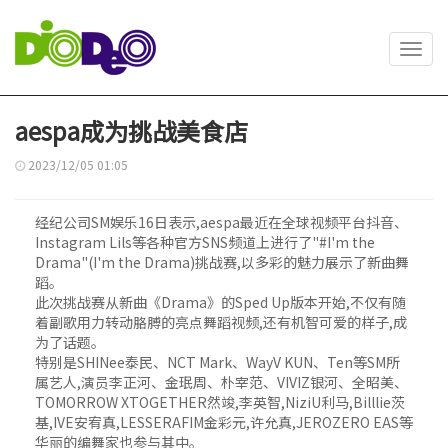
Toggl
navig
aespa成为挑战美食店
2023/12/05 01:05
经纪公司SM娱乐16日表示,aespa最近在全球视频平台抖音、
Instagram Lils等各种官方SNS频道上进行了"#I'm the
Drama"(I'm the Drama)挑战赛,以多彩的魅力展示了新曲舞
蹈。
此次挑战赛从新曲《Drama》的Sped Up版本开始,不仅有随
着副歌用力转动胳膊的亮点舞蹈视频,还有机智可爱的样子,成
为了话题。
特别是SHINee泰民、NCT Mark、WayV KUN、Ten等SM所
属艺人,演员李正河、金珉周、朴宰范、VIVIZ银河、全昭美、
TOMORROW XTOGETHER然竣,李英智,NiziU利马,Billlie茨
基,IVE安宥真,LESSERAFIM金彩元,许允真,JEROZERO EAS等
华丽的编舞家也参与其中。