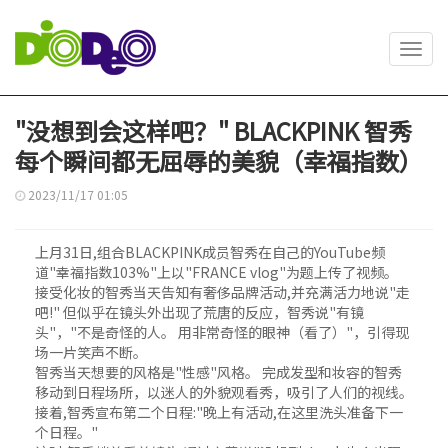
Toggl
navig
"没想到会这样吧？" BLACKPINK 智秀
每个瞬间都无屈辱的美貌（幸福指数）
2023/11/17 01:05
上月31日,组合BLACKPINK成员智秀在自己的YouTube频
道"幸福指数103%"上以"FRANCE vlog"为题上传了视频。
接受化妆的智秀当天告知有奢侈品牌活动,并充满活力地说"走
吧!" 但似乎在镜头外出现了荒唐的反应，智秀说"有镜
头"，"不是奇怪的人。 用非常奇怪的眼神（看了）"，引得现
场一片笑声不断。
智秀当天想要的风格是"性感"风格。 完成发型和妆容的智秀
移动到日程场所，以迷人的外貌观看秀，吸引了人们的视线。
接着,智秀宣布第二个日程:"晚上有活动,在这里洗头准备下一
个日程。"