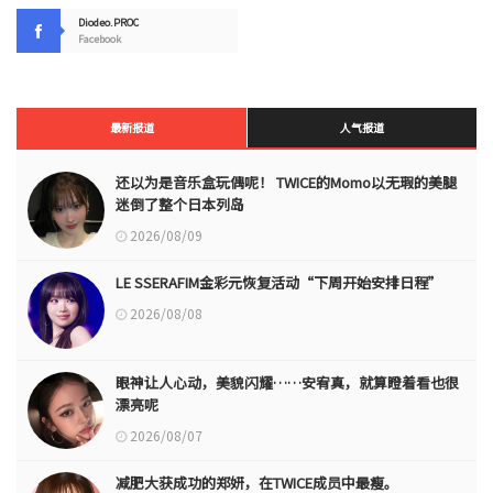
Diodeo.PROC
Facebook
最新报道
人气报道
还以为是音乐盒玩偶呢！ TWICE的Momo以无瑕的美腿
迷倒了整个日本列岛
2026/08/09
LE SSERAFIM金彩元恢复活动“下周开始安排日程”
2026/08/08
眼神让人心动，美貌闪耀……安宥真，就算瞪着看也很
漂亮呢
2026/08/07
减肥大获成功的郑妍，在TWICE成员中最瘦。