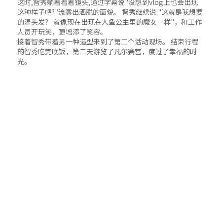
这时,智秀躺着看着镜头,通过字幕说"没想到vlog上也会出现
这种样子吧?"流露出洒脱的面貌。 智秀继续说:"这就是我想要
的湿头发？ 就像现在出现在人鱼公主里的魔女一样"，和工作
人员开玩笑，更增添了笑容。
接着智秀带着另一种造型来到了第二个活动现场。 结束行程
的智秀吃完晚饭，第二天游览了凡尔赛宫，度过了幸福的时
光。