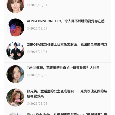
2026/08/07
ALPHA DRIVE ONE LEO，令人目不转睛的视觉存在感
2026/08/07
ZEROBASEONE登上日本杂志封面，稳固的全球影响力
2026/08/06
TWICE娜璉，花背景感性自拍…精致妆容引人注目
2026/08/06
张元英，童话里的公主变成现实……点亮玫瑰花园的娃
娃视觉效果
2026/08/06
Stray Kids Felix，让韩服走向世界……“韩服浪潮”模