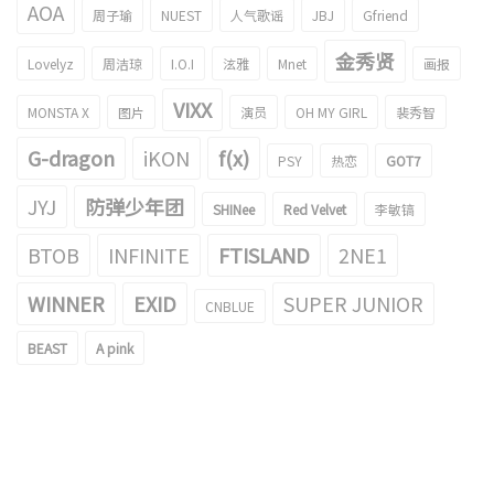
AOA
周子瑜
NUEST
人气歌谣
JBJ
Gfriend
金秀贤
Lovelyz
周洁琼
I.O.I
泫雅
Mnet
画报
VIXX
MONSTA X
图片
演员
OH MY GIRL
裴秀智
G-dragon
iKON
f(x)
PSY
热恋
GOT7
JYJ
防弹少年团
SHINee
Red Velvet
李敏镐
BTOB
INFINITE
FTISLAND
2NE1
WINNER
EXID
SUPER JUNIOR
CNBLUE
BEAST
A pink