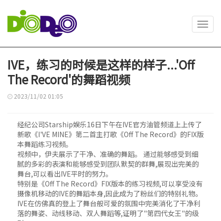
Toggl
navig
IVE，练习的时候是这样的样子...'Off
The Record'的舞蹈视频
2023/11/02 01:05
经纪公司Starship娱乐16日下午在IVE官方油管频道上上传了
新歌《I'VE MINE》第二首主打歌《Off The Record》的FIX版
本舞蹈练习视频。
视频中，伊夫展示了干净、准确的舞蹈。 通过能够感受到细
腻的多彩的表演和能够感受到团队默契的群舞,展现出完美的
舞台,可以看出IVE平时的努力。
特别是《Off The Record》FIX版本的练习视频,可以享受没有
摄像机移动的IVE的舞蹈本身,因此成为了粉丝们的特别礼物。
IVE在仿佛真的登上了舞台般可爱的氛围中完美消化了干净利
落的舞姿、动线移动、双人舞蹈等,证明了"第四代女王"的级