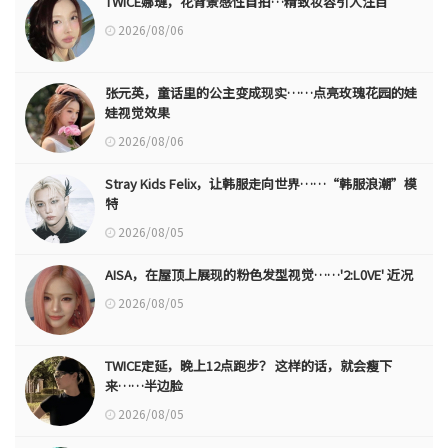
TWICE娜璉，花背景感性自拍…精致妆容引人注目
2026/08/06
张元英，童话里的公主变成现实……点亮玫瑰花园的娃
娃视觉效果
2026/08/06
Stray Kids Felix，让韩服走向世界……“韩服浪潮”模
特
2026/08/05
AISA，在屋顶上展现的粉色发型视觉……'2:L0VE' 近况
2026/08/05
TWICE定延，晚上12点跑步？ 这样的话，就会瘦下
来……半边脸
2026/08/05