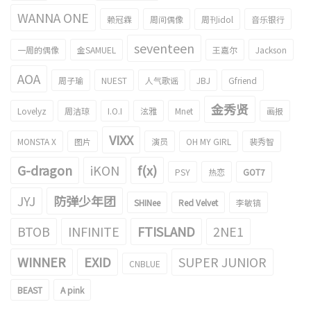
WANNA ONE
赖冠霖
周间偶像
周刊idol
音乐银行
seventeen
一周的偶像
金SAMUEL
王嘉尔
Jackson
AOA
周子瑜
NUEST
人气歌谣
JBJ
Gfriend
金秀贤
Lovelyz
周洁琼
I.O.I
泫雅
Mnet
画报
VIXX
MONSTA X
图片
演员
OH MY GIRL
裴秀智
G-dragon
iKON
f(x)
PSY
热恋
GOT7
JYJ
防弹少年团
SHINee
Red Velvet
李敏镐
BTOB
INFINITE
FTISLAND
2NE1
WINNER
EXID
SUPER JUNIOR
CNBLUE
BEAST
A pink