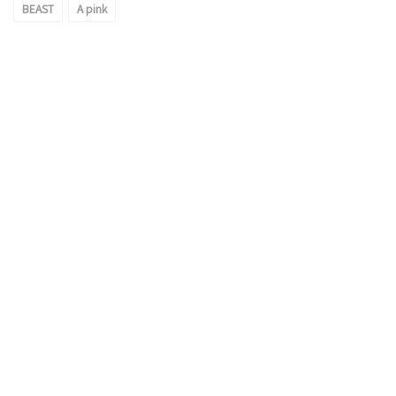
BEAST
A pink