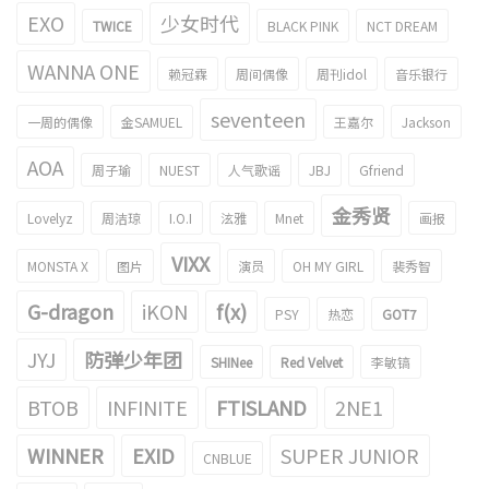
EXO
少女时代
TWICE
BLACK PINK
NCT DREAM
WANNA ONE
赖冠霖
周间偶像
周刊idol
音乐银行
seventeen
一周的偶像
金SAMUEL
王嘉尔
Jackson
AOA
周子瑜
NUEST
人气歌谣
JBJ
Gfriend
金秀贤
Lovelyz
周洁琼
I.O.I
泫雅
Mnet
画报
VIXX
MONSTA X
图片
演员
OH MY GIRL
裴秀智
G-dragon
iKON
f(x)
PSY
热恋
GOT7
JYJ
防弹少年团
SHINee
Red Velvet
李敏镐
BTOB
INFINITE
FTISLAND
2NE1
WINNER
EXID
SUPER JUNIOR
CNBLUE