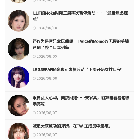
ILLIT的Moka时隔三周再次暂停活动……“过度焦虑症
状”
2026/08/10
还以为是音乐盒玩偶呢！ TWICE的Momo以无瑕的美腿
迷倒了整个日本列岛
2026/08/09
LE SSERAFIM金彩元恢复活动“下周开始安排日程”
2026/08/08
眼神让人心动，美貌闪耀……安宥真，就算瞪着看也很
漂亮呢
2026/08/07
减肥大获成功的郑妍，在TWICE成员中最瘦。
2026/08/07