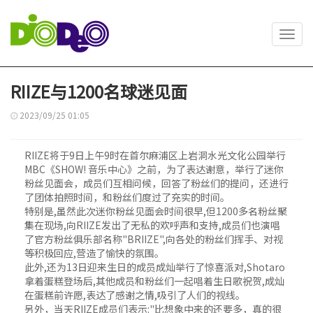
Toggl
navig
RIIZE与1200名球迷见面
2023/09/25 01:05
RIIZE将于9日上午9时在首尔麻浦区上岩洞水光文化公园举行
MBC《SHOW! 音乐中心》之前，为了表达谢意，举行了迷你
粉丝见面会，成员们互相问候，回答了粉丝们的提问，还进行
了团体拍照时间，和粉丝们度过了充实的时间。
特别是,虽然此次迷你粉丝见面会时间很早,但1200多名粉丝聚
集在现场,向RIIZE发出了无私的欢呼声和支持,成员们也演唱
了官方粉丝俱乐部名称"BRIIZE",向各处的粉丝们挥手、对视
等积极回应,营造了愉快的氛围。
此外,还为13日迎来生日的成员成灿举行了惊喜派对,Shotaro
拿着蛋糕登场后,其他成员和粉丝们一起唱着生日歌祝贺,成灿
在蛋糕前许愿,表达了感谢之情,吸引了人们的视线。
另外，当天RIIZE成员们表示:"比想象中来的还要多，真的很