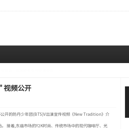
CE成员中最瘦。
08/07 10:00 AM
" 视频公开
公开的防丹少年团(BTS)V出演宣传视频《New Tradition》介
始。 接着,东庙市场的Y2K时尚、传统市场中的现代咖啡厅、光