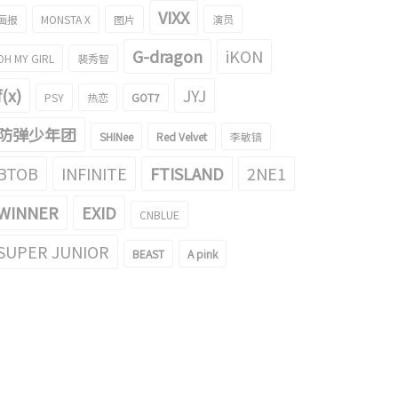
VIXX
画报
MONSTA X
图片
演员
G-dragon
iKON
OH MY GIRL
裴秀智
f(x)
JYJ
PSY
热恋
GOT7
防弹少年团
SHINee
Red Velvet
李敏镐
BTOB
INFINITE
FTISLAND
2NE1
少年团 V 横扫Spotify
防弹少年团 V 长的到底有多帅？ ！
WINNER
EXID
CNBLUE
023/07/20
2016/05/19
SUPER JUNIOR
BEAST
A pink