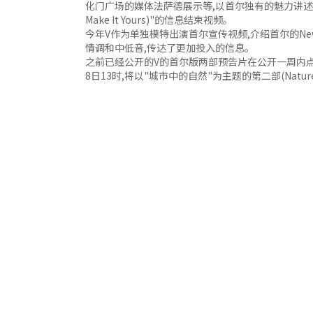
化门广场的媒体法萨德展示等,以首尔独有的魅力讲述旧物
Make It Yours)"的信息结束视频。
今年V作为单独模特出演首尔宣传视频,介绍首尔的New
情调和中低音,传达了更加投入的信息。
之前已经公开的V的首尔版两部预告片在公开一周内点
8日13时,将以"城市中的自然"为主题的第二部(Nature in