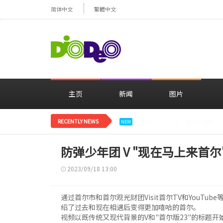
简体中文
繁體中文
主页
新闻
图片
RECENTLY NEWS
减肥大获成功的郑妍，在TWI
NEW
防弹少年团 V "现在马上来首尔
2023/09/18 13:00
通过首尔市和首尔观光财团Visit首尔TV和YouTube等
绍了过去和现在相遇后变得更加嘻哈的首尔。
视频以既传统又现代背景的V和"首尔版23"的标题开