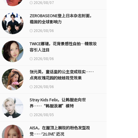
2026/08/07
ZEROBASEONE登上日本杂志封面，
稳固的全球影响力
2026/08/06
TWICE娜璉，花背景感性自拍…精致妆
容引人注目
2026/08/06
张元英，童话里的公主变成现实……
点亮玫瑰花园的娃娃视觉效果
2026/08/06
Stray Kids Felix，让韩服走向世
界……“韩服浪潮”模特
2026/08/05
AISA，在屋顶上展现的粉色发型视
觉……'2:L0VE' 近况