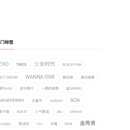
热门标签
EXO
少女时代
TWICE
BLACK PINK
WANNA ONE
NCT DREAM
赖冠霖
周间偶像
周刊idol
音乐银行
一周的偶像
金SAMUEL
seventeen
AOA
王嘉尔
Jackson
周子瑜
NUEST
人气歌谣
JBJ
Gfriend
金秀贤
Lovelyz
周洁琼
I.O.I
泫雅
Mnet