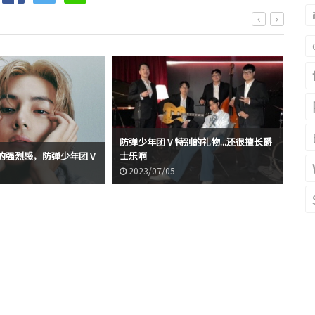
防弹少年团 V 特别的礼物...还很擅长爵
的强烈感，防弹少年团 V
士乐啊
防弹
2023/07/05
2