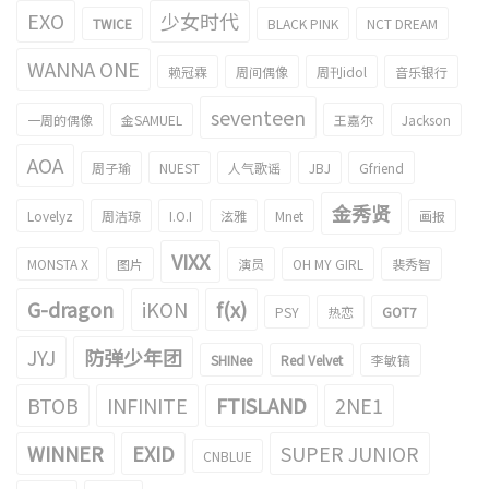
EXO
少女时代
TWICE
BLACK PINK
NCT DREAM
WANNA ONE
赖冠霖
周间偶像
周刊idol
音乐银行
seventeen
一周的偶像
金SAMUEL
王嘉尔
Jackson
AOA
周子瑜
NUEST
人气歌谣
JBJ
Gfriend
金秀贤
Lovelyz
周洁琼
I.O.I
泫雅
Mnet
画报
VIXX
MONSTA X
图片
演员
OH MY GIRL
裴秀智
G-dragon
iKON
f(x)
PSY
热恋
GOT7
JYJ
防弹少年团
SHINee
Red Velvet
李敏镐
BTOB
INFINITE
FTISLAND
2NE1
WINNER
EXID
SUPER JUNIOR
CNBLUE