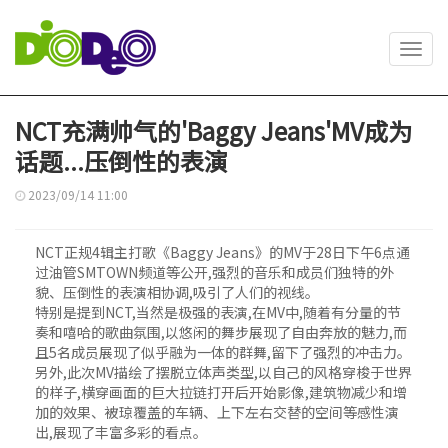
Toggl
navig
NCT充满帅气的'Baggy Jeans'MV成为
话题...压倒性的表演
2023/09/14 11:00
NCT正规4辑主打歌《Baggy Jeans》的MV于28日下午6点通
过油管SMTOWN频道等公开,强烈的音乐和成员们独特的外
貌、压倒性的表演相协调,吸引了人们的视线。
特别是提到NCT,当然是极强的表演,在MV中,随着有分量的节
奏和嘻哈的歌曲氛围,以悠闲的舞步展现了自由奔放的魅力,而
且5名成员展现了似乎融为一体的群舞,留下了强烈的冲击力。
另外,此次MV描绘了摆脱立体声类型,以自己的风格穿梭于世界
的样子,横穿画面的巨大拉链打开后开始影像,建筑物减少和增
加的效果、被琼覆盖的车辆、上下左右交替的空间等感性演
出,展现了丰富多彩的看点。