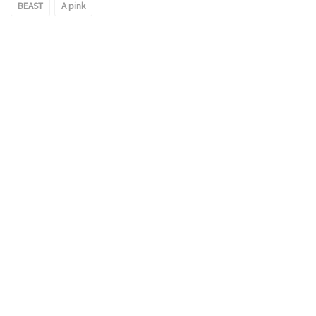
BEAST
A pink