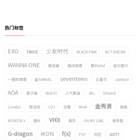
热门标签
EXO
少女时代
TWICE
BLACK PINK
NCT DREAM
WANNA ONE
赖冠霖
周间偶像
周刊idol
音乐银行
seventeen
一周的偶像
金SAMUEL
王嘉尔
Jackson
AOA
周子瑜
NUEST
人气歌谣
JBJ
Gfriend
金秀贤
Lovelyz
周洁琼
I.O.I
泫雅
Mnet
画报
VIXX
MONSTA X
图片
演员
OH MY GIRL
裴秀智
G-dragon
iKON
f(x)
PSY
热恋
GOT7