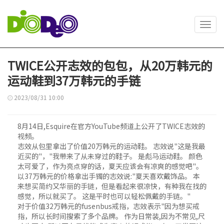
Toggl
navig
TWICE公开志效的包包，从20万韩元的
运动鞋到37万韩元的手链
2023/08/31 10:00
8月14日,Esquire在官方YouTube频道上公开了TWICE志效的
视频。
志效从包里拿出了价值20万韩元的运动鞋。 志效说"这是我最
近买的"，"我带来了从未穿过的鞋子。 是彪马运动鞋。 颜色
太可爱了，作为亮点穿的话，夏天应该会有凉爽的感觉吧"。
以37万韩元的价格拿出手镯的志效说:"夏天喜欢戴饰品。 本
来想买简约又华丽的手链，但是看起来很凉快，有种我在找的
感觉，所以就买了。 这是平时也可以轻松佩戴的手链。"
对于价值32万韩元的fusenbus戒指，志效表示"因为想买戒
指，所以长时间搜索了多个品牌。 作为日常装,因为不常见,尺