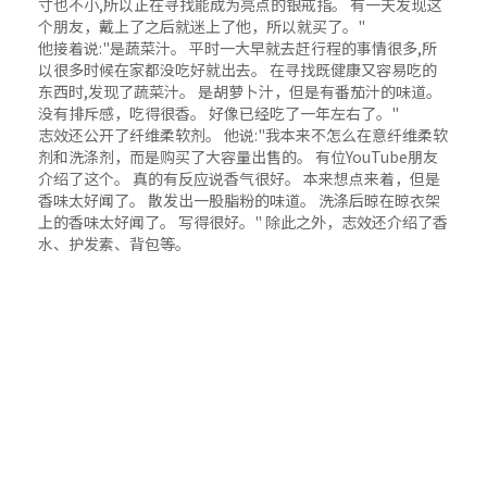
寸也不小,所以正在寻找能成为亮点的银戒指。 有一天发现这
个朋友，戴上了之后就迷上了他，所以就买了。"
他接着说:"是蔬菜汁。 平时一大早就去赶行程的事情很多,所
以很多时候在家都没吃好就出去。 在寻找既健康又容易吃的
东西时,发现了蔬菜汁。 是胡萝卜汁，但是有番茄汁的味道。
没有排斥感，吃得很香。 好像已经吃了一年左右了。"
志效还公开了纤维柔软剂。 他说:"我本来不怎么在意纤维柔软
剂和洗涤剂，而是购买了大容量出售的。 有位YouTube朋友
介绍了这个。 真的有反应说香气很好。 本来想点来着，但是
香味太好闻了。 散发出一股脂粉的味道。 洗涤后晾在晾衣架
上的香味太好闻了。 写得很好。" 除此之外，志效还介绍了香
水、护发素、背包等。