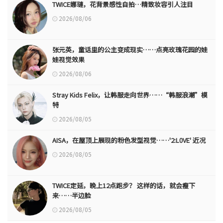
TWICE娜璉，花背景感性自拍…精致妆容引人注目
2026/08/06
张元英，童话里的公主变成现实……点亮玫瑰花园的娃
娃视觉效果
2026/08/06
Stray Kids Felix，让韩服走向世界……“韩服浪潮”模
特
2026/08/05
AISA，在屋顶上展现的粉色发型视觉……'2:L0VE' 近况
2026/08/05
TWICE定延，晚上12点跑步？ 这样的话，就会瘦下
来……半边脸
2026/08/05