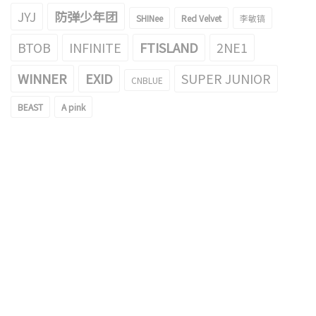
JYJ
防弹少年团
SHINee
Red Velvet
李敏镐
BTOB
INFINITE
FTISLAND
2NE1
WINNER
EXID
SUPER JUNIOR
CNBLUE
BEAST
A pink