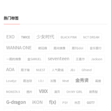
热门标签
EXO
少女时代
TWICE
BLACK PINK
NCT DREAM
WANNA ONE
赖冠霖
周间偶像
周刊idol
音乐银行
seventeen
一周的偶像
金SAMUEL
王嘉尔
Jackson
AOA
周子瑜
NUEST
人气歌谣
JBJ
Gfriend
金秀贤
Lovelyz
周洁琼
I.O.I
泫雅
Mnet
画报
VIXX
MONSTA X
图片
演员
OH MY GIRL
裴秀智
G-dragon
iKON
f(x)
PSY
热恋
GOT7