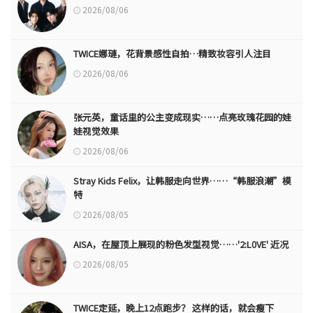
2026/08/06
TWICE娜璉，花背景感性自拍…精致妆容引人注目
2026/08/06
张元英，童话里的公主变成现实……点亮玫瑰花园的娃
娃视觉效果
2026/08/06
Stray Kids Felix，让韩服走向世界……“韩服浪潮”模
特
2026/08/05
AISA，在屋顶上展现的粉色发型视觉……'2:L0VE' 近况
2026/08/05
TWICE定延，晚上12点跑步？ 这样的话，就会瘦下