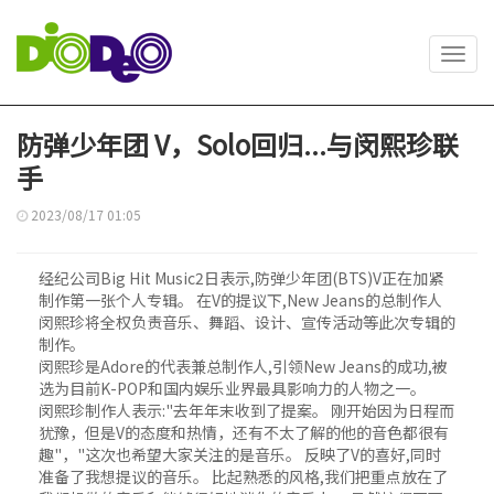
Toggl
navig
防弹少年团 V，Solo回归...与闵熙珍联
手
2023/08/17 01:05
经纪公司Big Hit Music2日表示,防弹少年团(BTS)V正在加紧
制作第一张个人专辑。 在V的提议下,New Jeans的总制作人
闵熙珍将全权负责音乐、舞蹈、设计、宣传活动等此次专辑的
制作。
闵熙珍是Adore的代表兼总制作人,引领New Jeans的成功,被
选为目前K-POP和国内娱乐业界最具影响力的人物之一。
闵熙珍制作人表示:"去年年末收到了提案。 刚开始因为日程而
犹豫，但是V的态度和热情，还有不太了解的他的音色都很有
趣"，"这次也希望大家关注的是音乐。 反映了V的喜好,同时
准备了我想提议的音乐。 比起熟悉的风格,我们把重点放在了