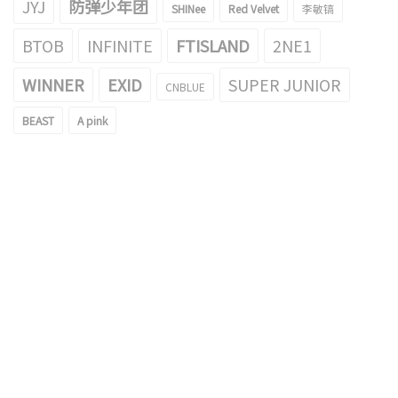
JYJ
防弹少年团
SHINee
Red Velvet
李敏镐
BTOB
INFINITE
FTISLAND
2NE1
WINNER
EXID
SUPER JUNIOR
CNBLUE
BEAST
A pink