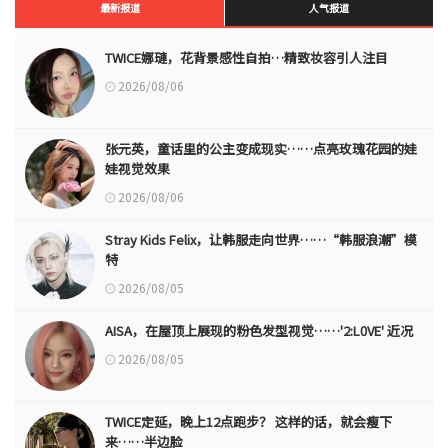
最新报道
人气报道
TWICE娜璉，花背景感性自拍…精致妆容引人注目
2026/08/06
张元英，童话里的公主变成现实……点亮玫瑰花园的娃
娃视觉效果
2026/08/06
Stray Kids Felix，让韩服走向世界……“韩服浪潮”模
特
2026/08/05
AISA，在屋顶上展现的粉色发型视觉……'2:L0VE' 近况
2026/08/05
TWICE定延，晚上12点跑步？ 这样的话，就会瘦下
来……半边脸