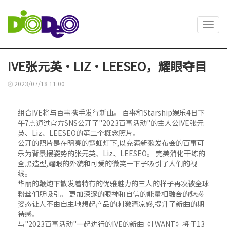
Toggl
navig
IVE张元英·LIZ·LEESEO，耀眼夺目
2023/07/18 11:00
组合IVE将与百事携手发行新曲。 百事和Starship娱乐4日下
午7点通过官方SNS公开了"2023百事活动"的主人公IVE张元
英、Liz、LEESEO的第二个概念照片。
公开的照片是在明亮的霓虹灯下,以充满新歌发布会的百事可
乐为背景摆姿势的张元英、Liz、LEESEO。 完美消化干练的
全黑造型,耀眼的外貌和可爱的微笑一下子吸引了人们的视
线。
华丽的鞭炮下散发着特有的优雅魅力的三人的样子再次被全球
粉丝们所吸引。 更加深邃的眼神和自信的能量相融合的魅惑
姿态让人不由自主地想起产品的刺激清凉感,提升了新曲的期
待感。
与"2023百事活动"一起进行的IVE的新曲《I WANT》将于13