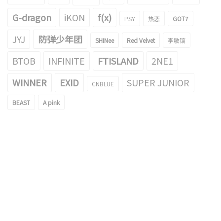
G-dragon
iKON
f(x)
PSY
热恋
GOT7
JYJ
防弹少年团
SHINee
Red Velvet
李敏镐
BTOB
INFINITE
FTISLAND
2NE1
WINNER
EXID
SUPER JUNIOR
CNBLUE
BEAST
A pink