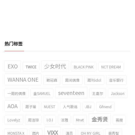
热门标签
EXO
少女时代
TWICE
BLACK PINK
NCT DREAM
WANNA ONE
赖冠霖
周间偶像
周刊idol
音乐银行
seventeen
一周的偶像
金SAMUEL
王嘉尔
Jackson
AOA
周子瑜
NUEST
人气歌谣
JBJ
Gfriend
金秀贤
Lovelyz
周洁琼
I.O.I
泫雅
Mnet
画报
VIXX
MONSTA X
图片
演员
OH MY GIRL
裴秀智