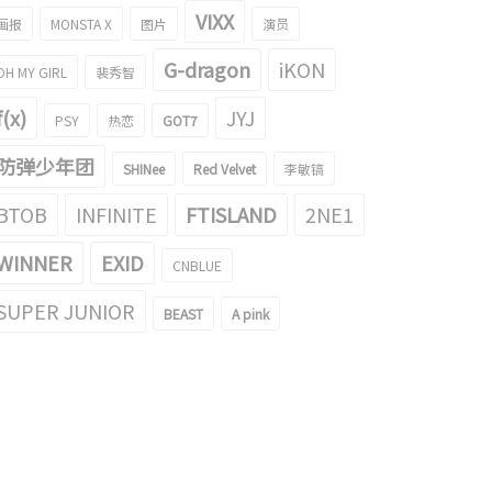
VIXX
画报
MONSTA X
图片
演员
G-dragon
iKON
OH MY GIRL
裴秀智
f(x)
JYJ
PSY
热恋
GOT7
防弹少年团
SHINee
Red Velvet
李敏镐
BTOB
INFINITE
FTISLAND
2NE1
WINNER
EXID
CNBLUE
SUPER JUNIOR
BEAST
A pink