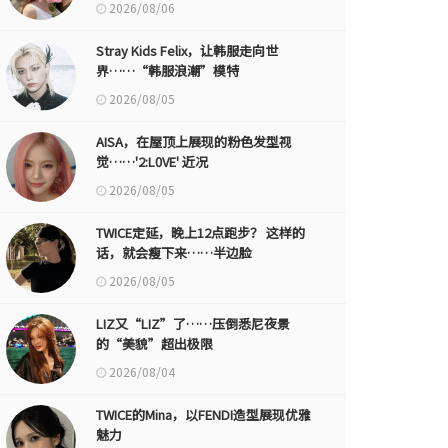
2026/08/06
Stray Kids Felix，让韩服走向世
界……“韩服浪潮”模特
2026/08/05
AISA，在屋顶上展现的粉色发型视
觉……'2:L0VE' 近况
2026/08/05
TWICE定延，晚上12点跑步？ 这样的
话，就会瘦下来……半边脸
2026/08/05
LIZ又“LIZ”了……压倒悉尼夜景
的“美貌”超出极限
2026/08/04
TWICE的Mina，以FENDI造型展现优雅
魅力