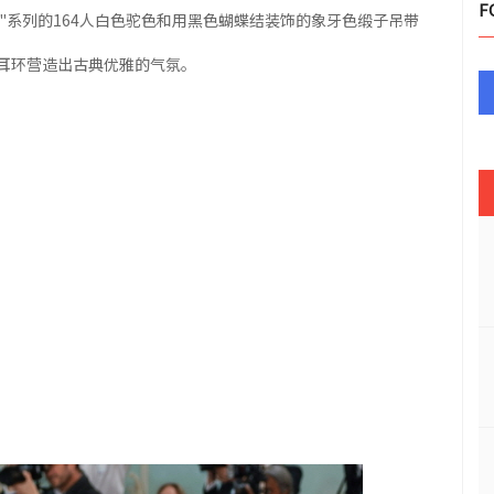
F
 wear"系列的164人白色驼色和用黑色蝴蝶结装饰的象牙色缎子吊带
质的耳环营造出古典优雅的气氛。