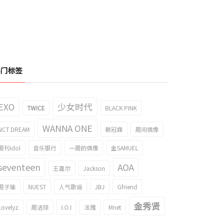
热门标签
EXO
少女时代
TWICE
BLACK PINK
WANNA ONE
NCT DREAM
赖冠霖
周间偶像
周刊idol
音乐银行
一周的偶像
金SAMUEL
seventeen
AOA
王嘉尔
Jackson
周子瑜
NUEST
人气歌谣
JBJ
Gfriend
金秀贤
Lovelyz
周洁琼
I.O.I
泫雅
Mnet