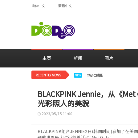
简体中文
繁體中文
主页
新闻
图片
RECENTLY NEWS
TWICE娜璉，花背景感性自
NEW
BLACKPINK Jennie，从《M
光彩照人的美貌
2023/05/15 11:00
BLACKPINK组合JENNIE2日(韩国时间)参加了在美国纽约大都
题的世界最大时尚慈善活动"Met Gala"