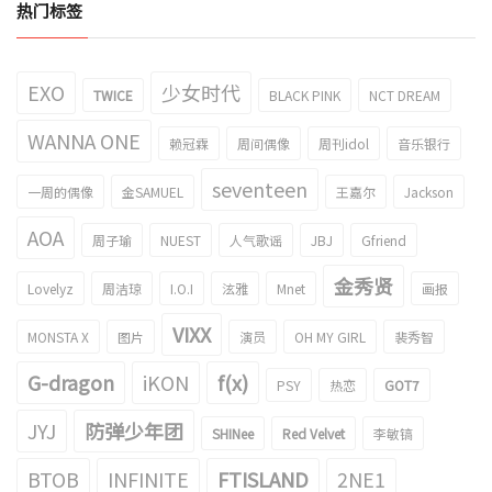
热门标签
EXO
少女时代
TWICE
BLACK PINK
NCT DREAM
WANNA ONE
赖冠霖
周间偶像
周刊idol
音乐银行
seventeen
一周的偶像
金SAMUEL
王嘉尔
Jackson
AOA
周子瑜
NUEST
人气歌谣
JBJ
Gfriend
金秀贤
Lovelyz
周洁琼
I.O.I
泫雅
Mnet
画报
VIXX
MONSTA X
图片
演员
OH MY GIRL
裴秀智
G-dragon
iKON
f(x)
PSY
热恋
GOT7
JYJ
防弹少年团
SHINee
Red Velvet
李敏镐
BTOB
INFINITE
FTISLAND
2NE1