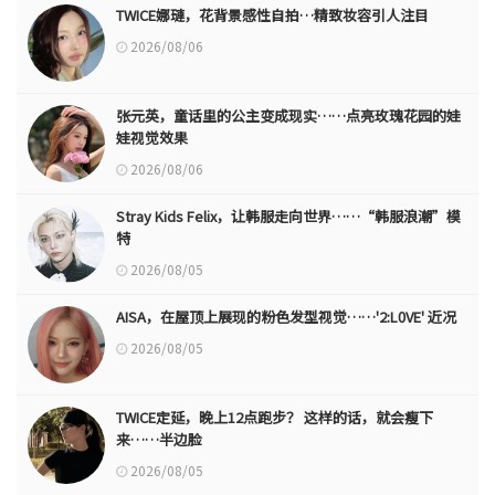
TWICE娜璉，花背景感性自拍…精致妆容引人注目
2026/08/06
张元英，童话里的公主变成现实……点亮玫瑰花园的娃
娃视觉效果
2026/08/06
Stray Kids Felix，让韩服走向世界……“韩服浪潮”模
特
2026/08/05
AISA，在屋顶上展现的粉色发型视觉……'2:L0VE' 近况
2026/08/05
TWICE定延，晚上12点跑步？ 这样的话，就会瘦下
来……半边脸
2026/08/05