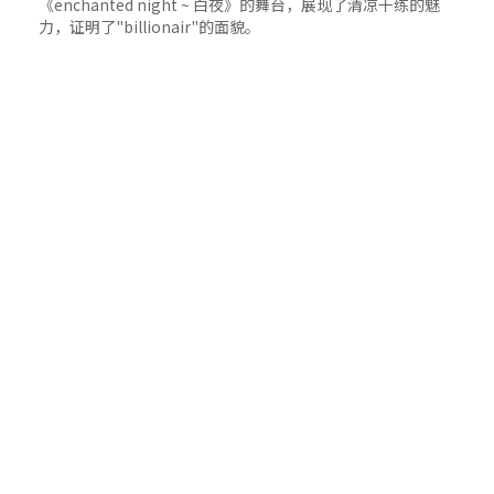
《enchanted night ~ 白夜》的舞台，展现了清凉干练的魅
力，证明了"billionair"的面貌。