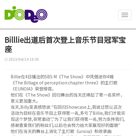
Toggl
navig
Billlie出道后首次登上音乐节目冠军宝
座
2023/04/14 10:30
Billie在4日播出的SBS M《The Show》中凭借迷你4辑
《The Billage of perception:chapter three》的主打歌
《EUNOIA》荣登榜首。
他们在《The Show》回归舞台的当天还捧起了第一名奖杯，
意义更加重大。
当天,Billy发表感想说:"在回归Showcase上,我说过想以这次
活动为目标在音乐节目上获得第一名,多亏了Billie,我们才能实
现这个梦想,非常激动","为了让我们获得第一名,努力支持我们,
感谢喜爱我们的粉丝们,以后也会努力给大家展现好的面貌"
他们在当天的舞台上消化了主打歌《unoia》和收录曲