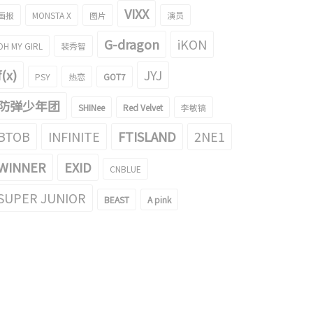
VIXX
画报
MONSTA X
图片
演员
G-dragon
iKON
OH MY GIRL
裴秀智
f(x)
JYJ
PSY
热恋
GOT7
防弹少年团
SHINee
Red Velvet
李敏镐
BTOB
INFINITE
FTISLAND
2NE1
WINNER
EXID
CNBLUE
SUPER JUNIOR
BEAST
A pink