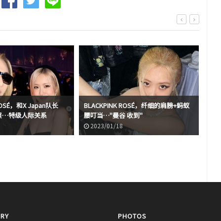
ROSÉ，和X Japan队长
BLACKPINK ROSÉ，纤细的肩膀+蚂蚁
亲密照…特级人际关系
腰叮当…"曼谷 收到"
【图
2023/01/18
2
RY
PHOTOS