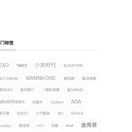
热门标签
EXO
少女时代
TWICE
BLACK PINK
WANNA ONE
NCT DREAM
赖冠霖
周间偶像
周刊idol
音乐银行
一周的偶像
金SAMUEL
seventeen
AOA
王嘉尔
Jackson
周子瑜
NUEST
人气歌谣
JBJ
Gfriend
金秀贤
Lovelyz
周洁琼
I.O.I
泫雅
Mnet