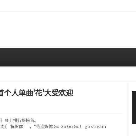
本杂志封面，稳固的全球影响力
08/06 12:00 PM
第一首个人单曲'花'大受欢迎
《花》登上排行榜榜首。
贺你！"，"花流媒体 Go Go Go Go！ go stream