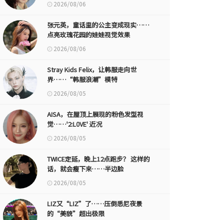
2026/08/06
张元英，童话里的公主变成现实……
点亮玫瑰花园的娃娃视觉效果
2026/08/06
Stray Kids Felix，让韩服走向世
界……“韩服浪潮”模特
2026/08/05
AISA，在屋顶上展现的粉色发型视
觉……'2:L0VE' 近况
2026/08/05
TWICE定延，晚上12点跑步？ 这样的
话，就会瘦下来……半边脸
2026/08/05
LIZ又“LIZ”了……压倒悉尼夜景
的“美貌”超出极限