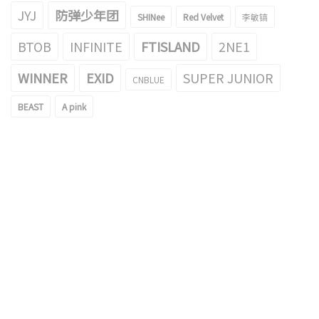
JYJ
防弹少年团
SHINee
Red Velvet
李敏镐
BTOB
INFINITE
FTISLAND
2NE1
WINNER
EXID
SUPER JUNIOR
CNBLUE
BEAST
A pink