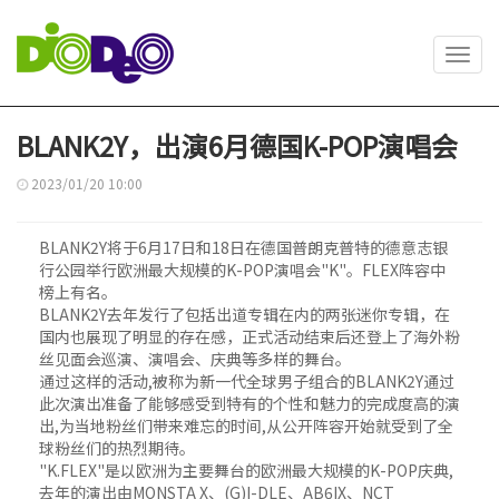
Toggl
navig
BLANK2Y，出演6月德国K-POP演唱会
2023/01/20 10:00
BLANK2Y将于6月17日和18日在德国普朗克普特的德意志银
行公园举行欧洲最大规模的K-POP演唱会"K"。FLEX阵容中
榜上有名。
BLANK2Y去年发行了包括出道专辑在内的两张迷你专辑，在
国内也展现了明显的存在感，正式活动结束后还登上了海外粉
丝见面会巡演、演唱会、庆典等多样的舞台。
通过这样的活动,被称为新一代全球男子组合的BLANK2Y通过
此次演出准备了能够感受到特有的个性和魅力的完成度高的演
出,为当地粉丝们带来难忘的时间,从公开阵容开始就受到了全
球粉丝们的热烈期待。
"K.FLEX"是以欧洲为主要舞台的欧洲最大规模的K-POP庆典,
去年的演出由MONSTA X、(G)I-DLE、AB6IX、NCT