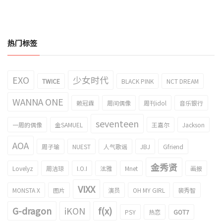
热门标签
EXO
少女时代
TWICE
BLACK PINK
NCT DREAM
WANNA ONE
赖冠霖
周间偶像
周刊idol
音乐银行
seventeen
一周的偶像
金SAMUEL
王嘉尔
Jackson
AOA
周子瑜
NUEST
人气歌谣
JBJ
Gfriend
金秀贤
Lovelyz
周洁琼
I.O.I
泫雅
Mnet
画报
VIXX
MONSTA X
图片
演员
OH MY GIRL
裴秀智
G-dragon
iKON
f(x)
PSY
热恋
GOT7