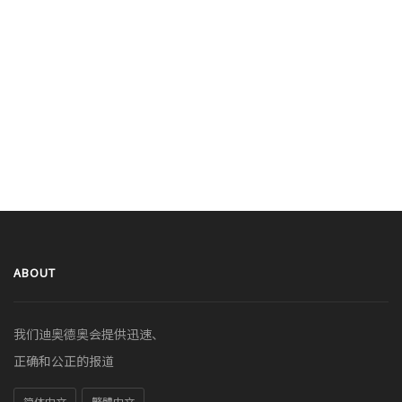
ABOUT
我们迪奥德奥会提供迅速、
正确和公正的报道
简体中文
繁體中文