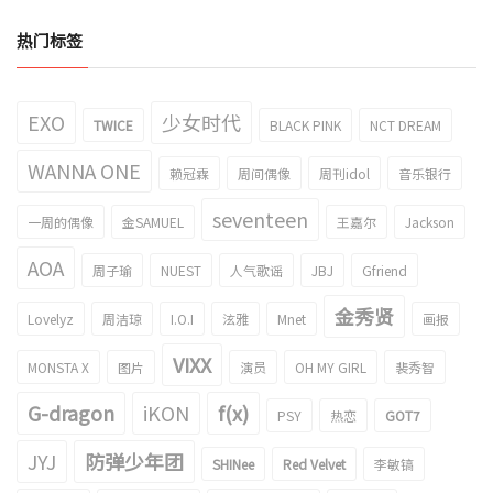
热门标签
EXO
少女时代
TWICE
BLACK PINK
NCT DREAM
WANNA ONE
赖冠霖
周间偶像
周刊idol
音乐银行
seventeen
一周的偶像
金SAMUEL
王嘉尔
Jackson
AOA
周子瑜
NUEST
人气歌谣
JBJ
Gfriend
金秀贤
Lovelyz
周洁琼
I.O.I
泫雅
Mnet
画报
VIXX
MONSTA X
图片
演员
OH MY GIRL
裴秀智
G-dragon
iKON
f(x)
PSY
热恋
GOT7
JYJ
防弹少年团
SHINee
Red Velvet
李敏镐