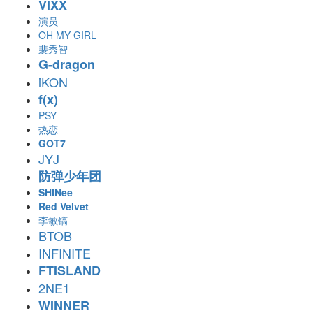
VIXX
演员
OH MY GIRL
裴秀智
G-dragon
iKON
f(x)
PSY
热恋
GOT7
JYJ
防弹少年团
SHINee
Red Velvet
李敏镐
BTOB
INFINITE
FTISLAND
2NE1
WINNER