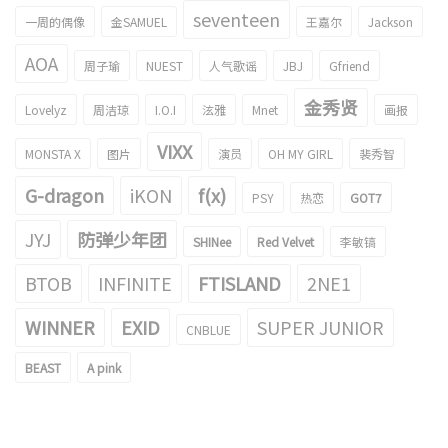
seventeen
一周的偶像
金SAMUEL
王嘉尔
Jackson
AOA
周子瑜
NUEST
人气歌谣
JBJ
Gfriend
金秀贤
Lovelyz
周洁琼
I.O.I
泫雅
Mnet
画报
VIXX
MONSTA X
图片
演员
OH MY GIRL
裴秀智
G-dragon
iKON
f(x)
PSY
热恋
GOT7
JYJ
防弹少年团
SHINee
Red Velvet
李敏镐
BTOB
INFINITE
FTISLAND
2NE1
WINNER
EXID
SUPER JUNIOR
CNBLUE
BEAST
A pink