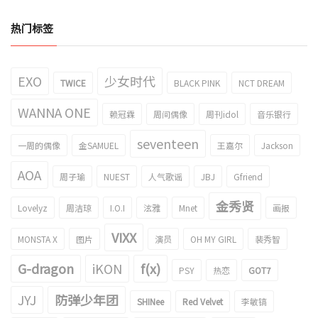
热门标签
EXO
少女时代
TWICE
BLACK PINK
NCT DREAM
WANNA ONE
赖冠霖
周间偶像
周刊idol
音乐银行
seventeen
一周的偶像
金SAMUEL
王嘉尔
Jackson
AOA
周子瑜
NUEST
人气歌谣
JBJ
Gfriend
金秀贤
Lovelyz
周洁琼
I.O.I
泫雅
Mnet
画报
VIXX
MONSTA X
图片
演员
OH MY GIRL
裴秀智
G-dragon
iKON
f(x)
PSY
热恋
GOT7
JYJ
防弹少年团
SHINee
Red Velvet
李敏镐