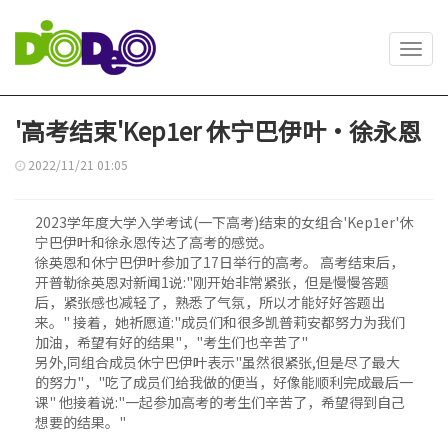
Toggl
navig
'高考结束'Kep1er 休宁巴伊叶·徐永恩
2022/11/21 01:05
2023学年度大学入学考试(一下高考)结束的女组合'Kep1er'休
宁巴伊叶和徐永恩传达了高考的感觉。
徐英恩和休宁巴伊叶参加了17日举行的高考。 高考结束后，
开普勒徐英恩对新闻1说:"刚开始非常紧张，但是慢慢答题
后，紧张感也减轻了，熟悉了气氛，所以才能好好答题出
来。" 接着，她祈愿道:"成员们和很多凯普莉安都努力为我们
加油，希望有好的结果"，"考生们也辛苦了"
另外,同组合成员休宁巴伊叶表示"虽然很紧张,但是尽了最大
的努力"，"吃了成员们给我做的便当，好像能顺利完成最后一
课" 他接着说:"一起参加高考的考生们辛苦了，希望得到自己
想要的结果。"