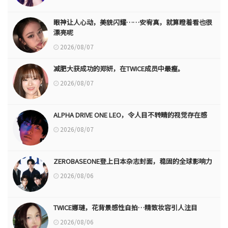
眼神让人心动，美貌闪耀……安宥真，就算瞪着看也很
漂亮呢
2026/08/07
减肥大获成功的郑妍，在TWICE成员中最瘦。
2026/08/07
ALPHA DRIVE ONE LEO，令人目不转睛的视觉存在感
2026/08/07
ZEROBASEONE登上日本杂志封面，稳固的全球影响力
2026/08/06
TWICE娜璉，花背景感性自拍…精致妆容引人注目
2026/08/06