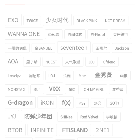
EXO
少女时代
TWICE
BLACK PINK
NCT DREAM
WANNA ONE
赖冠霖
周间偶像
周刊idol
音乐银行
seventeen
一周的偶像
金SAMUEL
王嘉尔
Jackson
AOA
周子瑜
NUEST
人气歌谣
JBJ
Gfriend
金秀贤
Lovelyz
周洁琼
I.O.I
泫雅
Mnet
画报
VIXX
MONSTA X
图片
演员
OH MY GIRL
裴秀智
G-dragon
iKON
f(x)
PSY
热恋
GOT7
JYJ
防弹少年团
SHINee
Red Velvet
李敏镐
BTOB
INFINITE
FTISLAND
2NE1