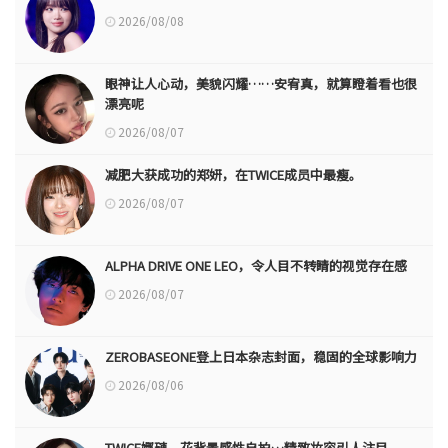
2026/08/08
眼神让人心动，美貌闪耀……安宥真，就算瞪着看也很
漂亮呢
2026/08/07
减肥大获成功的郑妍，在TWICE成员中最瘦。
2026/08/07
ALPHA DRIVE ONE LEO，令人目不转睛的视觉存在感
2026/08/07
ZEROBASEONE登上日本杂志封面，稳固的全球影响力
2026/08/06
TWICE娜璉，花背景感性自拍…精致妆容引人注目