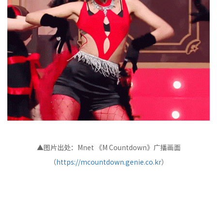
▲图片出处：Mnet 《M Countdown》广播画面
（
https://mcountdown.genie.co.kr
）