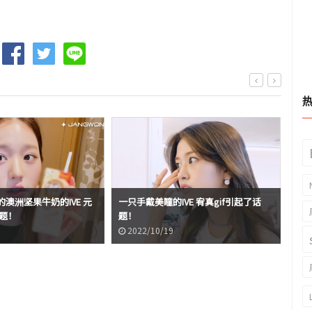
澳洲坚果牛奶的IVE 元
一只手戴美瞳的IVE 宥真gif引起了话
跟虚
话题！
题！
告
2022/10/19
2