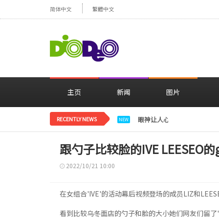
简体中文
繁體中文
主页
新闻
图片
RECENTLY NEWS
眼神让人心动，美貌闪耀…
NEW
跟勺子比较脸的IVE LEESEO的
2022/10/21 10:00
在女组合'IVE'的活动幕后视频登场的成员LIZ和LE
看到比较乌冬面店的勺子和脸的大小她们网友们留了'去了C