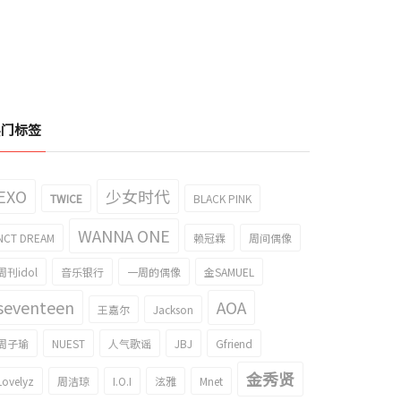
热门标签
EXO
少女时代
TWICE
BLACK PINK
WANNA ONE
NCT DREAM
赖冠霖
周间偶像
拟人一起演技？IVE 元英的'A.tv'广
向相机摆姿势的IVE REI的gif成为了话
周刊idol
音乐银行
一周的偶像
金SAMUEL
成为了话题
题！
022/10/19
2022/10/15
seventeen
AOA
王嘉尔
Jackson
周子瑜
NUEST
人气歌谣
JBJ
Gfriend
金秀贤
Lovelyz
周洁琼
I.O.I
泫雅
Mnet