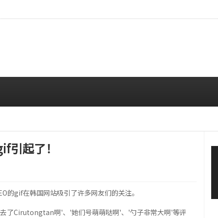
…安宥真，就算瞪着看也很漂亮呢
08/07 12:00 PM
gif引起了！
ESEO的gif在韩国网站吸引了许多网友们的关注。
irutongtan啊'、'她们号萌萌哒啊'、'勺子非常大啊'等评