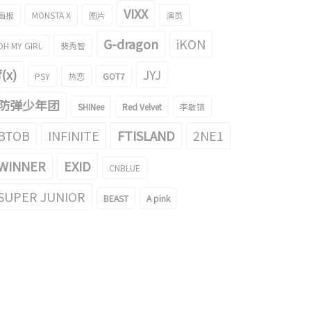
VIXX
画报
MONSTA X
图片
演员
G-dragon
iKON
OH MY GIRL
裴秀智
f(x)
JYJ
PSY
热恋
GOT7
防弹少年团
SHINee
Red Velvet
李敏镐
BTOB
INFINITE
FTISLAND
2NE1
WINNER
EXID
CNBLUE
SUPER JUNIOR
BEAST
A pink