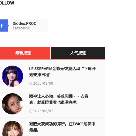
OLLOW
Diodeo.PROC
Facebook
最新报道
人气报道
LE SSERAFIM金彩元恢复活动“下周开
始安排日程”
2026/08/08
眼神让人心动，美貌闪耀……安宥
真，就算瞪着看也很漂亮呢
2026/08/07
减肥大获成功的郑妍，在TWICE成员中
最瘦。