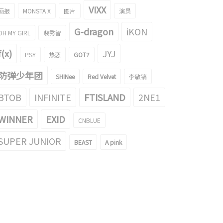
VIXX
画报
MONSTA X
图片
演员
G-dragon
iKON
OH MY GIRL
裴秀智
f(x)
JYJ
PSY
热恋
GOT7
防弹少年团
SHINee
Red Velvet
李敏镐
BTOB
INFINITE
FTISLAND
2NE1
WINNER
EXID
CNBLUE
SUPER JUNIOR
BEAST
A pink