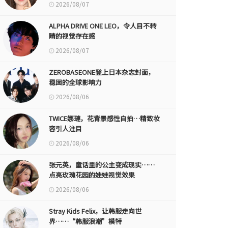
2026/08/07
ALPHA DRIVE ONE LEO，令人目不转
睛的视觉存在感
2026/08/07
ZEROBASEONE登上日本杂志封面，
稳固的全球影响力
2026/08/06
TWICE娜璉，花背景感性自拍…精致妆
容引人注目
2026/08/06
张元英，童话里的公主变成现实……
点亮玫瑰花园的娃娃视觉效果
2026/08/06
Stray Kids Felix，让韩服走向世
界……“韩服浪潮”模特