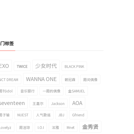
热门标签
EXO
少女时代
TWICE
BLACK PINK
ewJeans舞蹈视频登场的MINJI、
在COUNTDOWN LIVE登场的
WANNA ONE
IN和ENHYPEN NI-KI的gif引起了话
NewJeans的gif引起了话题！
NCT DREAM
赖冠霖
周间偶像
！
022/08/09
2022/08/05
周刊idol
音乐银行
一周的偶像
金SAMUEL
seventeen
AOA
王嘉尔
Jackson
周子瑜
NUEST
人气歌谣
JBJ
Gfriend
金秀贤
Lovelyz
周洁琼
I.O.I
泫雅
Mnet