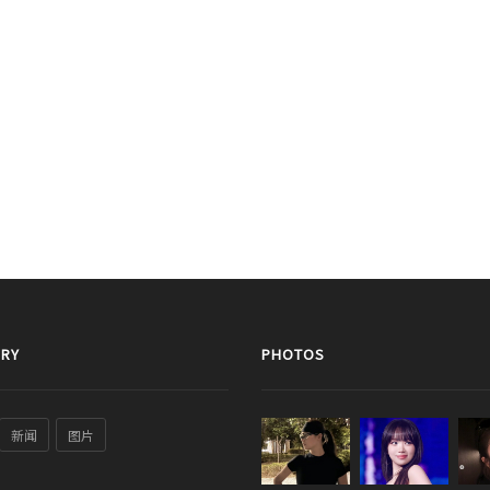
RY
PHOTOS
新闻
图片