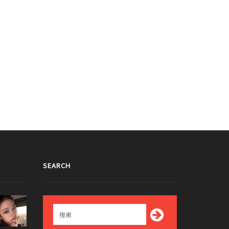
SEARCH