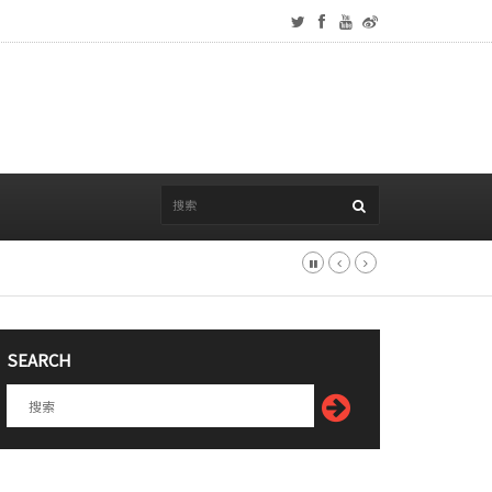
SEARCH