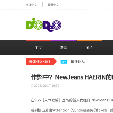
简体中文
繁體中文
主页
新闻
图片
RECENTLY NEWS
眼神让人心动，美貌闪耀…
NEW
作弊中？NewJeans HAERIN
2022/08/17 10:30
在SBS《人气歌谣》登场的新人女组合'NewJeans'
看到摆出道曲'Attention'的Ending姿势的她网