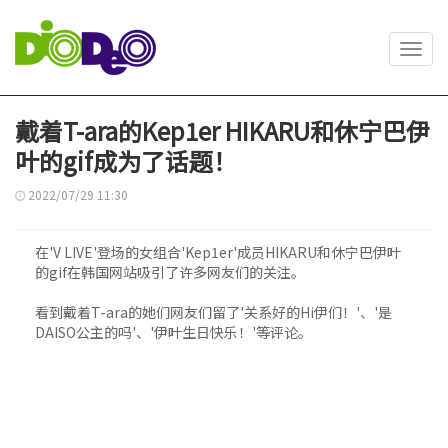
Toggl
navig
戴着T-ara的Kep1er HIKARU和休宁巴伊
叶的gif成为了话题！
2022/07/29 11:30
在'V LIVE'登场的女组合'Kep1er'成员HIKARU和休宁巴伊叶
的gif在韩国网站吸引了许多网友们的关注。
看到戴着T-ara的她们网友们留了'关系好的Hi伊们！'、'是
DAISO公主的吗'、'伊叶生日快乐！'等评论。