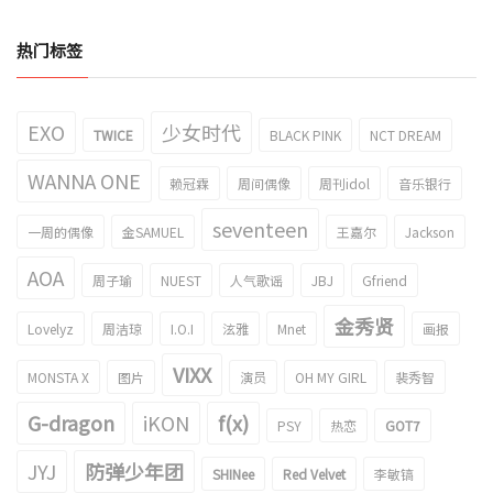
热门标签
EXO
少女时代
TWICE
BLACK PINK
NCT DREAM
WANNA ONE
赖冠霖
周间偶像
周刊idol
音乐银行
seventeen
一周的偶像
金SAMUEL
王嘉尔
Jackson
AOA
周子瑜
NUEST
人气歌谣
JBJ
Gfriend
金秀贤
Lovelyz
周洁琼
I.O.I
泫雅
Mnet
画报
VIXX
MONSTA X
图片
演员
OH MY GIRL
裴秀智
G-dragon
iKON
f(x)
PSY
热恋
GOT7
JYJ
防弹少年团
SHINee
Red Velvet
李敏镐