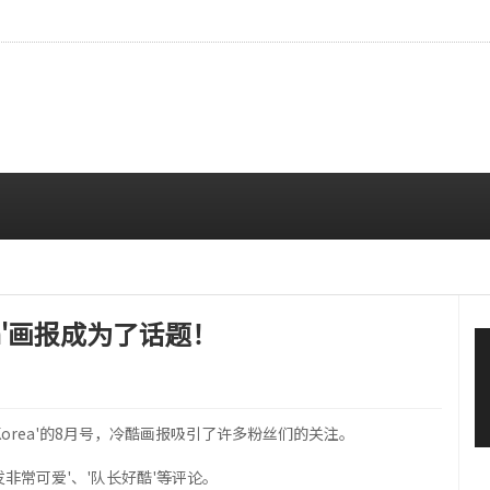
…安宥真，就算瞪着看也很漂亮呢
08/07 12:00 PM
orea'画报成为了话题！
Q Korea'的8月号，冷酷画报吸引了许多粉丝们的关注。
发非常可爱'、'队长好酷'等评论。