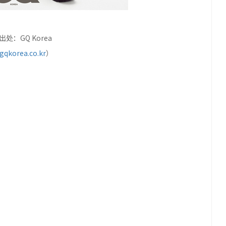
处：GQ Korea
gqkorea.co.kr
）