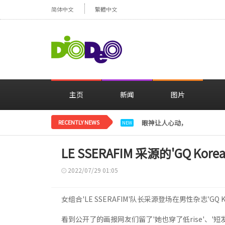
简体中文
繁體中文
主页
新闻
图片
RECENTLY NEWS
眼神让人心动，美貌闪耀…
NEW
LE SSERAFIM 采源的'GQ K
2022/07/29 01:05
女组合'LE SSERAFIM'队长采源登场在男性杂志'G
看到公开了的画报网友们留了'她也穿了低rise'、'短