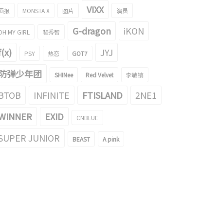
VIXX
画报
MONSTA X
图片
演员
G-dragon
iKON
OH MY GIRL
裴秀智
f(x)
JYJ
PSY
热恋
GOT7
防弹少年团
SHINee
Red Velvet
李敏镐
BTOB
INFINITE
FTISLAND
2NE1
WINNER
EXID
CNBLUE
SUPER JUNIOR
BEAST
A pink