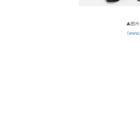
▲图片出
（
www.