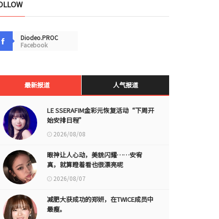
OLLOW
Diodeo.PROC
Facebook
最新报道
人气报道
LE SSERAFIM金彩元恢复活动“下周开
始安排日程”
2026/08/08
眼神让人心动，美貌闪耀……安宥
真，就算瞪着看也很漂亮呢
2026/08/07
减肥大获成功的郑妍，在TWICE成员中
最瘦。