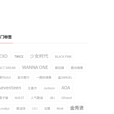
热门标签
EXO
少女时代
TWICE
BLACK PINK
WANNA ONE
NCT DREAM
赖冠霖
周间偶像
周刊idol
音乐银行
一周的偶像
金SAMUEL
seventeen
AOA
王嘉尔
Jackson
周子瑜
NUEST
人气歌谣
JBJ
Gfriend
金秀贤
Lovelyz
周洁琼
I.O.I
泫雅
Mnet