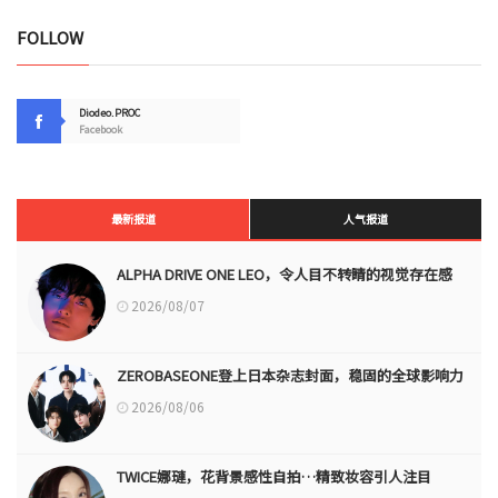
FOLLOW
Diodeo.PROC
Facebook
最新报道
人气报道
ALPHA DRIVE ONE LEO，令人目不转睛的视觉存在感
2026/08/07
ZEROBASEONE登上日本杂志封面，稳固的全球影响力
2026/08/06
TWICE娜璉，花背景感性自拍…精致妆容引人注目