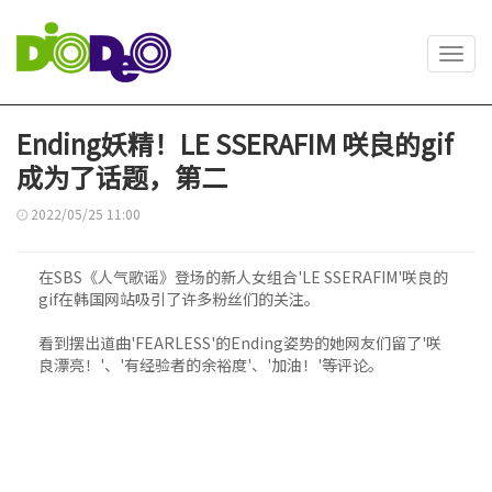
Toggl
navig
Ending妖精！LE SSERAFIM 咲良的gif
成为了话题，第二
2022/05/25 11:00
在SBS《人气歌谣》登场的新人女组合'LE SSERAFIM'咲良的
gif在韩国网站吸引了许多粉丝们的关注。
看到摆出道曲'FEARLESS'的Ending姿势的她网友们留了'咲
良漂亮！'、'有经验者的余裕度'、'加油！'等评论。