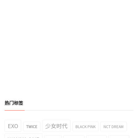
热门标签
EXO
少女时代
TWICE
BLACK PINK
NCT DREAM