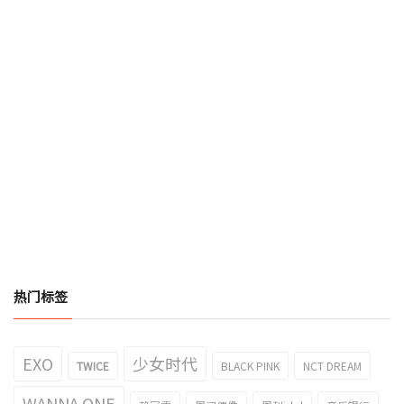
热门标签
EXO
少女时代
TWICE
BLACK PINK
NCT DREAM
WANNA ONE