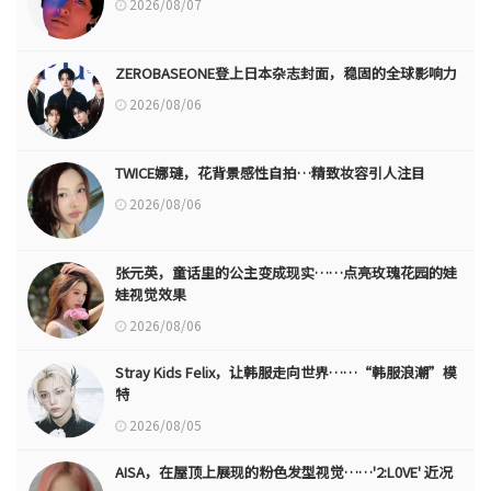
2026/08/07
ZEROBASEONE登上日本杂志封面，稳固的全球影响力
2026/08/06
TWICE娜璉，花背景感性自拍…精致妆容引人注目
2026/08/06
张元英，童话里的公主变成现实……点亮玫瑰花园的娃
娃视觉效果
2026/08/06
Stray Kids Felix，让韩服走向世界……“韩服浪潮”模
特
2026/08/05
AISA，在屋顶上展现的粉色发型视觉……'2:L0VE' 近况