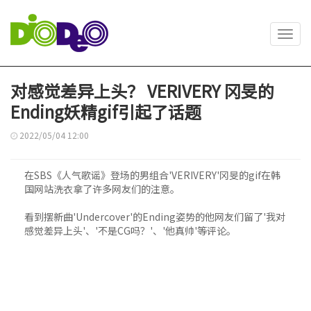
Toggl
navig
对感觉差异上头？ VERIVERY 冈旻的
Ending妖精gif引起了话题
2022/05/04 12:00
在SBS《人气歌谣》登场的男组合'VERIVERY'冈旻的gif在韩
国网站洗衣拿了许多网友们的注意。
看到摆新曲'Undercover'的Ending姿势的他网友们留了'我对
感觉差异上头'、'不是CG吗？'、'他真帅'等评论。