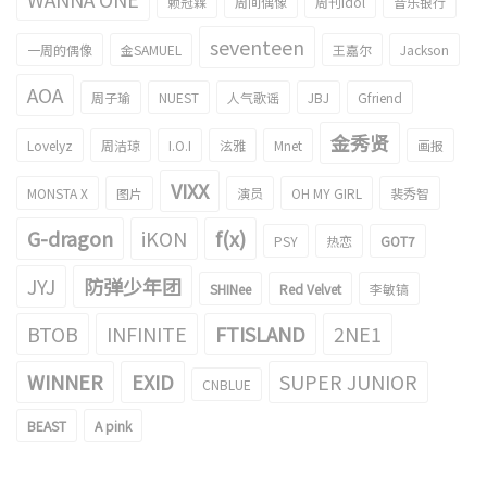
赖冠霖
周间偶像
周刊idol
音乐银行
seventeen
一周的偶像
金SAMUEL
王嘉尔
Jackson
AOA
周子瑜
NUEST
人气歌谣
JBJ
Gfriend
金秀贤
Lovelyz
周洁琼
I.O.I
泫雅
Mnet
画报
VIXX
MONSTA X
图片
演员
OH MY GIRL
裴秀智
G-dragon
iKON
f(x)
PSY
热恋
GOT7
JYJ
防弹少年团
SHINee
Red Velvet
李敏镐
BTOB
INFINITE
FTISLAND
2NE1
WINNER
EXID
SUPER JUNIOR
CNBLUE
BEAST
A pink