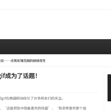
现实……点亮玫瑰花园的娃娃视觉效果
08/06 01:05 AM
gif成为了话题！
I的gif在韩国网站吸引了许多网友们的关注。
’、‘这是预告中我最喜欢的场面’、‘我非常喜欢那个组