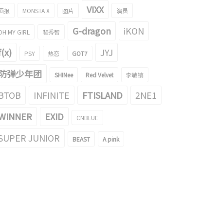
VIXX
画报
MONSTA X
图片
演员
G-dragon
iKON
OH MY GIRL
裴秀智
f(x)
JYJ
PSY
热恋
GOT7
防弹少年团
SHINee
Red Velvet
李敏镐
BTOB
INFINITE
FTISLAND
2NE1
WINNER
EXID
CNBLUE
SUPER JUNIOR
BEAST
A pink