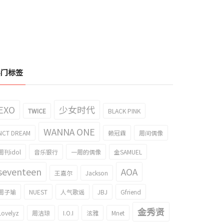
热门标签
EXO
少女时代
TWICE
BLACK PINK
WANNA ONE
NCT DREAM
赖冠霖
周间偶像
E 元英和权恩菲的双人镜头gif成为了
题！
(G)I-DLE 美延和IVE并排而立的结果！
周刊idol
音乐银行
一周的偶像
金SAMUEL
022/04/12
2022/04/11
seventeen
AOA
王嘉尔
Jackson
周子瑜
NUEST
人气歌谣
JBJ
Gfriend
金秀贤
Lovelyz
周洁琼
I.O.I
泫雅
Mnet