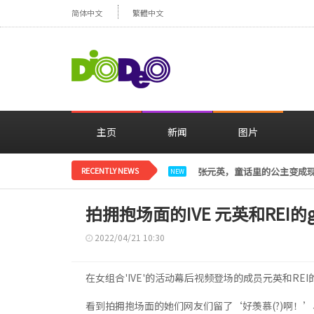
简体中文
繁體中文
主页
新闻
图片
RECENTLY NEWS
张元英，童话里的公主变成
NEW
拍拥抱场面的IVE 元英和REI的
2022/04/21 10:30
在女组合'IVE'的活动幕后视频登场的成员元英和RE
看到拍拥抱场面的她们网友们留了‘好羡慕(?)啊！