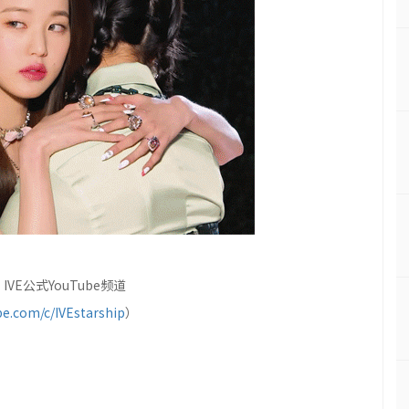
VE公式YouTube频道
e.com/c/IVEstarship
）