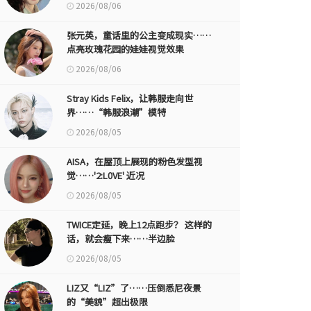
2026/08/06
张元英，童话里的公主变成现实……
点亮玫瑰花园的娃娃视觉效果
2026/08/06
Stray Kids Felix，让韩服走向世
界……“韩服浪潮”模特
2026/08/05
AISA，在屋顶上展现的粉色发型视
觉……'2:L0VE' 近况
2026/08/05
TWICE定延，晚上12点跑步？ 这样的
话，就会瘦下来……半边脸
2026/08/05
LIZ又“LIZ”了……压倒悉尼夜景
的“美貌”超出极限