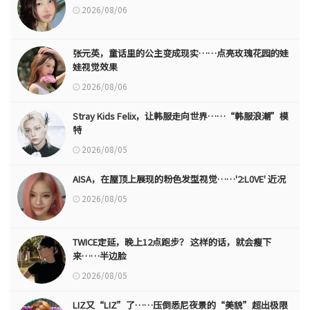
2026/08/06
张元英，童话里的公主变成现实……点亮玫瑰花园的娃
娃视觉效果
2026/08/06
Stray Kids Felix，让韩服走向世界……“韩服浪潮”模
特
2026/08/05
AISA，在屋顶上展现的粉色发型视觉……'2:L0VE' 近况
2026/08/05
TWICE定延，晚上12点跑步？ 这样的话，就会瘦下
来……半边脸
2026/08/05
LIZ又“LIZ”了……压倒悉尼夜景的“美貌”超出极限