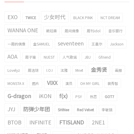
EXO
少女时代
TWICE
BLACK PINK
NCT DREAM
WANNA ONE
赖冠霖
周间偶像
周刊idol
音乐银行
seventeen
一周的偶像
金SAMUEL
王嘉尔
Jackson
AOA
周子瑜
NUEST
人气歌谣
JBJ
Gfriend
金秀贤
Lovelyz
周洁琼
I.O.I
泫雅
Mnet
画报
VIXX
MONSTA X
图片
演员
OH MY GIRL
裴秀智
G-dragon
iKON
f(x)
PSY
热恋
GOT7
JYJ
防弹少年团
SHINee
Red Velvet
李敏镐
BTOB
INFINITE
FTISLAND
2NE1