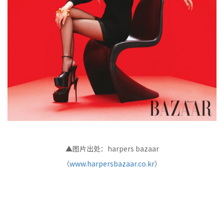
▲图片出处：harpers bazaar
（
www.harpersbazaar.co.kr
）