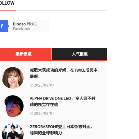
OLLOW
Diodeo.PROC
Facebook
最新报道
人气报道
减肥大获成功的郑妍，在TWICE成员中
最瘦。
2026/08/07
ALPHA DRIVE ONE LEO，令人目不转
睛的视觉存在感
2026/08/07
ZEROBASEONE登上日本杂志封面，
稳固的全球影响力