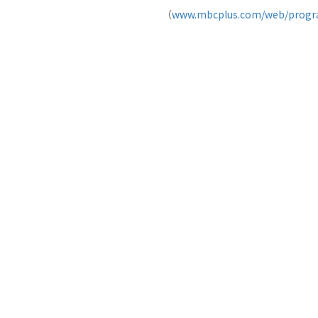
（
www.mbcplus.com/web/progra