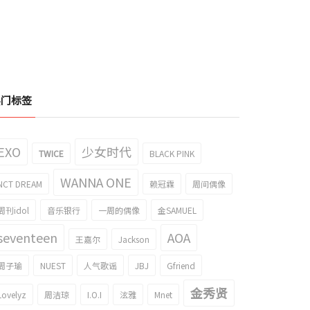
热门标签
EXO
少女时代
TWICE
BLACK PINK
WANNA ONE
NCT DREAM
赖冠霖
周间偶像
周刊idol
音乐银行
一周的偶像
金SAMUEL
seventeen
AOA
王嘉尔
Jackson
周子瑜
NUEST
人气歌谣
JBJ
Gfriend
实的比率?! NMIXX SULLYOON的
金秀贤
Lovelyz
周洁琼
I.O.I
泫雅
Mnet
f成为了话题