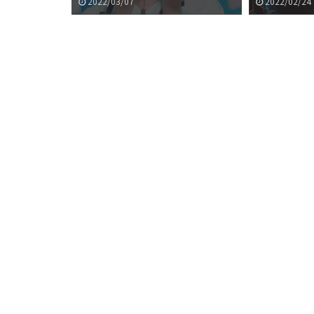
2022/03/07
2022/02/24