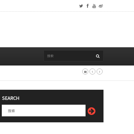
SEARCH