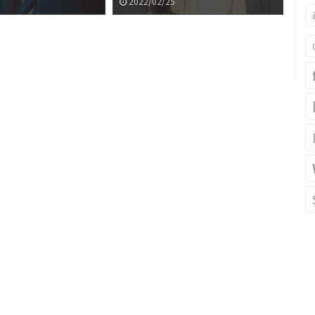
2022/02/25
2