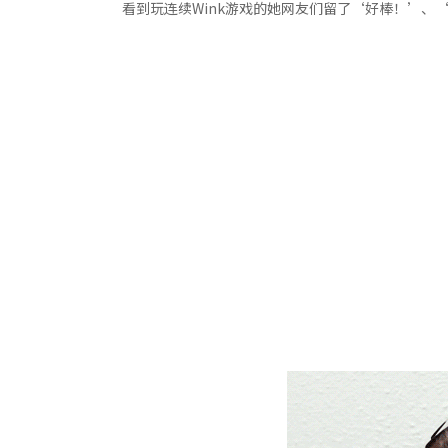
看到玩连续Wink游戏的她网友们留了‘好棒！’、