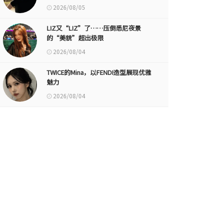
2026/08/05
LIZ又“LIZ”了……压倒悉尼夜景
的“美貌”超出极限
2026/08/04
TWICE的Mina，以FENDI造型展现优雅
魅力
2026/08/04