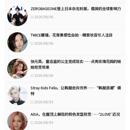
ZEROBASEONE登上日本杂志封面，稳固的全球影响力
2026/08/06
TWICE娜璉，花背景感性自拍…精致妆容引人注目
2026/08/06
张元英，童话里的公主变成现实……点亮玫瑰花园的娃
娃视觉效果
2026/08/06
Stray Kids Felix，让韩服走向世界……“韩服浪潮”模
特
2026/08/05
AISA，在屋顶上展现的粉色发型视觉……'2:L0VE' 近况
2026/08/05