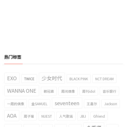
热门标签
EXO
少女时代
TWICE
BLACK PINK
NCT DREAM
WANNA ONE
赖冠霖
周间偶像
周刊idol
音乐银行
seventeen
一周的偶像
金SAMUEL
王嘉尔
Jackson
AOA
周子瑜
NUEST
人气歌谣
JBJ
Gfriend