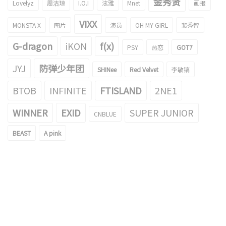
金秀贤
Lovelyz
周洁琼
I.O.I
泫雅
Mnet
画报
VIXX
MONSTA X
图片
演员
OH MY GIRL
裴秀智
G-dragon
iKON
f(x)
PSY
热恋
GOT7
JYJ
防弹少年团
SHINee
Red Velvet
李敏镐
BTOB
INFINITE
FTISLAND
2NE1
WINNER
EXID
SUPER JUNIOR
CNBLUE
BEAST
A pink