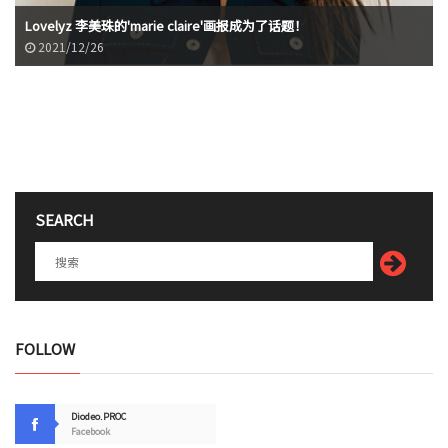
Lovelyz 李美珠的'marie claire'画报成为了话题！
2021/12/26
SEARCH
FOLLOW
Diodeo.PROC
Facebook