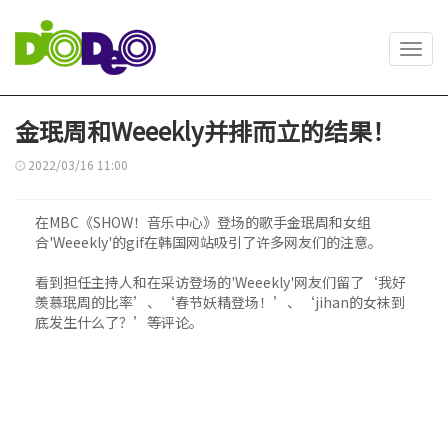
Toggl
navig
金珉周和Weeekly并排而立的结果！
2022/03/16 11:00
在MBC《SHOW！音乐中心》登场的歌手金珉周和女组
合'Weeekly'的gif在韩国网站吸引了许多网友们的注意。
看到担任主持人和在采访登场的'Weeekly'网友们留了‘我好
羡慕珉周的比率’、‘春节妖精登场！’、‘jihan的女袜到
底发生什么了？’等评论。