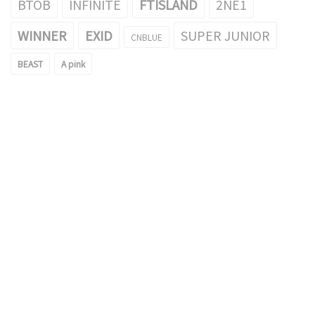
BTOB
INFINITE
FTISLAND
2NE1
WINNER
EXID
SUPER JUNIOR
CNBLUE
BEAST
A pink