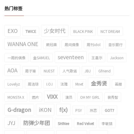
热门标签
EXO
少女时代
TWICE
BLACK PINK
NCT DREAM
WANNA ONE
赖冠霖
周间偶像
周刊idol
音乐银行
seventeen
一周的偶像
金SAMUEL
王嘉尔
Jackson
AOA
周子瑜
NUEST
人气歌谣
JBJ
Gfriend
金秀贤
Lovelyz
周洁琼
I.O.I
泫雅
Mnet
画报
VIXX
MONSTA X
图片
演员
OH MY GIRL
裴秀智
G-dragon
iKON
f(x)
PSY
热恋
GOT7
JYJ
防弹少年团
SHINee
Red Velvet
李敏镐