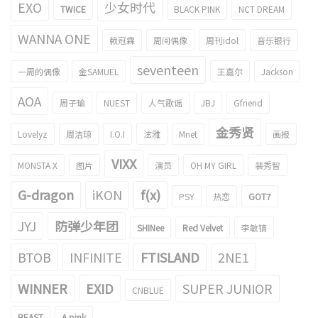
EXO
少女时代
TWICE
BLACK PINK
NCT DREAM
WANNA ONE
赖冠霖
周间偶像
周刊idol
音乐银行
seventeen
一周的偶像
金SAMUEL
王嘉尔
Jackson
AOA
周子瑜
NUEST
人气歌谣
JBJ
Gfriend
金秀贤
Lovelyz
周洁琼
I.O.I
泫雅
Mnet
画报
VIXX
MONSTA X
图片
演员
OH MY GIRL
裴秀智
G-dragon
iKON
f(x)
PSY
热恋
GOT7
JYJ
防弹少年团
SHINee
Red Velvet
李敏镐
BTOB
INFINITE
FTISLAND
2NE1
WINNER
EXID
SUPER JUNIOR
CNBLUE
BEAST
A pink