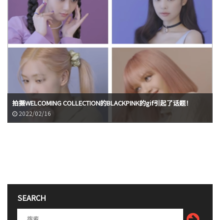
拍摄WELCOMING COLLECTION的BLACKPINK的gif引起了话题！
2022/02/16
SEARCH