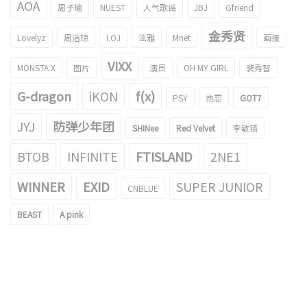
AOA
周子瑜
NUEST
人气歌谣
JBJ
Gfriend
金秀贤
Lovelyz
周洁琼
I.O.I
泫雅
Mnet
画报
VIXX
MONSTA X
图片
演员
OH MY GIRL
裴秀智
G-dragon
iKON
f(x)
PSY
热恋
GOT7
JYJ
防弹少年团
SHINee
Red Velvet
李敏镐
BTOB
INFINITE
FTISLAND
2NE1
WINNER
EXID
SUPER JUNIOR
CNBLUE
BEAST
A pink