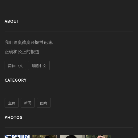
ABOUT
我们迪奥德奥会提供迅速、
正确和公正的报道
简体中文
繁體中文
CATEGORY
主页
新闻
图片
PHOTOS