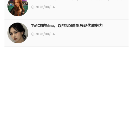
2026/08/04
TWICE的Mina，以FENDI造型展现优雅魅力
2026/08/04