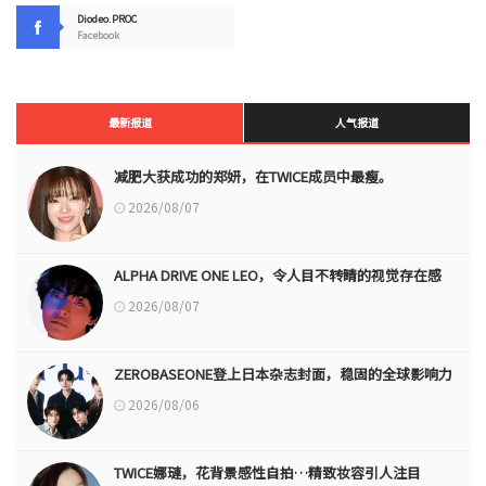
Diodeo.PROC
Facebook
最新报道
人气报道
减肥大获成功的郑妍，在TWICE成员中最瘦。
2026/08/07
ALPHA DRIVE ONE LEO，令人目不转睛的视觉存在感
2026/08/07
ZEROBASEONE登上日本杂志封面，稳固的全球影响力
2026/08/06
TWICE娜璉，花背景感性自拍…精致妆容引人注目