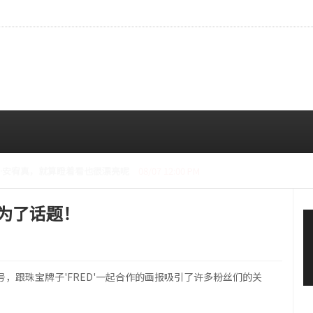
CE成员中最瘦。
08/07 10:00 AM
报成为了话题！
'的2月号，跟珠宝牌子'FRED'一起合作的画报吸引了许多粉丝们的关