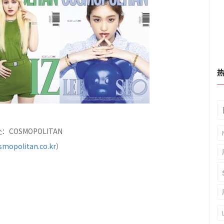
COSMOPOLITAN
mopolitan.co.kr
）