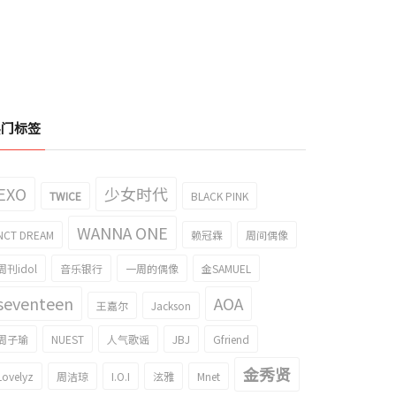
热门标签
EXO
少女时代
TWICE
BLACK PINK
WANNA ONE
NCT DREAM
赖冠霖
周间偶像
周刊idol
音乐银行
一周的偶像
金SAMUEL
seventeen
AOA
王嘉尔
Jackson
周子瑜
NUEST
人气歌谣
JBJ
Gfriend
金秀贤
Lovelyz
周洁琼
I.O.I
泫雅
Mnet