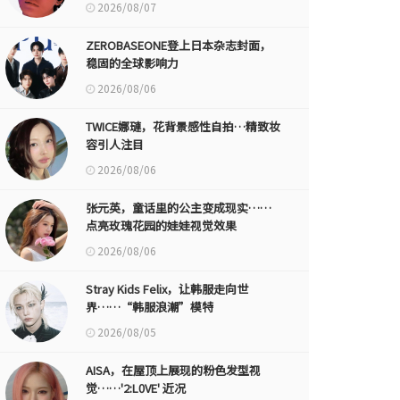
2026/08/07
ZEROBASEONE登上日本杂志封面，
稳固的全球影响力
2026/08/06
TWICE娜璉，花背景感性自拍…精致妆
容引人注目
2026/08/06
张元英，童话里的公主变成现实……
点亮玫瑰花园的娃娃视觉效果
2026/08/06
Stray Kids Felix，让韩服走向世
界……“韩服浪潮”模特
2026/08/05
AISA，在屋顶上展现的粉色发型视
觉……'2:L0VE' 近况