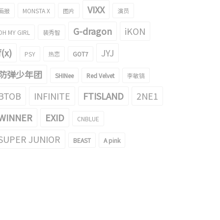
VIXX
画报
MONSTA X
图片
演员
G-dragon
iKON
OH MY GIRL
裴秀智
f(x)
JYJ
PSY
热恋
GOT7
防弹少年团
SHINee
Red Velvet
李敏镐
BTOB
INFINITE
FTISLAND
2NE1
WINNER
EXID
CNBLUE
SUPER JUNIOR
BEAST
A pink