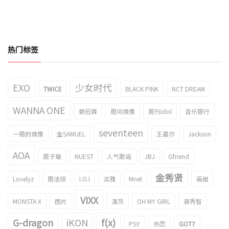
热门标签
EXO
少女时代
TWICE
BLACK PINK
NCT DREAM
WANNA ONE
赖冠霖
周间偶像
周刊idol
音乐银行
seventeen
一周的偶像
金SAMUEL
王嘉尔
Jackson
AOA
周子瑜
NUEST
人气歌谣
JBJ
Gfriend
金秀贤
Lovelyz
周洁琼
I.O.I
泫雅
Mnet
画报
VIXX
MONSTA X
图片
演员
OH MY GIRL
裴秀智
G-dragon
iKON
f(x)
PSY
热恋
GOT7