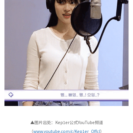
▲图片出处：Kep1er公式YouTube频道
（
www.youtube.com/c/Kep1er_Offcl
）