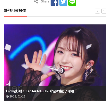
Share
其他相关报道
Ending妖精！Kep1er MASHIRO的gif引起了话题
2022/01/11