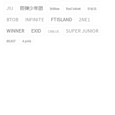
JYJ
防弹少年团
SHINee
Red Velvet
李敏镐
BTOB
INFINITE
FTISLAND
2NE1
WINNER
EXID
SUPER JUNIOR
CNBLUE
BEAST
A pink