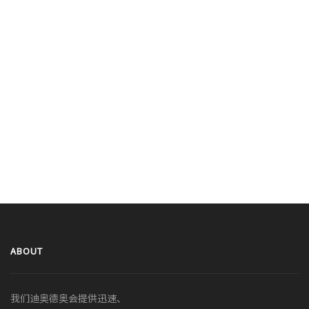
ABOUT
我们迪奥德奥会提供迅速、