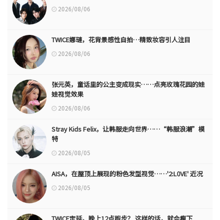
2026/08/06
TWICE娜璉，花背景感性自拍…精致妆容引人注目
2026/08/06
张元英，童话里的公主变成现实……点亮玫瑰花园的娃
娃视觉效果
2026/08/06
Stray Kids Felix，让韩服走向世界……“韩服浪潮”模
特
2026/08/05
AISA，在屋顶上展现的粉色发型视觉……'2:L0VE' 近况
2026/08/05
TWICE定延，晚上12点跑步？ 这样的话，就会瘦下