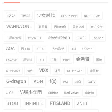
EXO
少女时代
TWICE
BLACK PINK
NCT DREAM
WANNA ONE
赖冠霖
周间偶像
周刊idol
音乐银行
seventeen
一周的偶像
金SAMUEL
王嘉尔
Jackson
AOA
周子瑜
NUEST
人气歌谣
JBJ
Gfriend
金秀贤
Lovelyz
周洁琼
I.O.I
泫雅
Mnet
画报
VIXX
MONSTA X
图片
演员
OH MY GIRL
裴秀智
G-dragon
iKON
f(x)
PSY
热恋
GOT7
JYJ
防弹少年团
SHINee
Red Velvet
李敏镐
BTOB
INFINITE
FTISLAND
2NE1